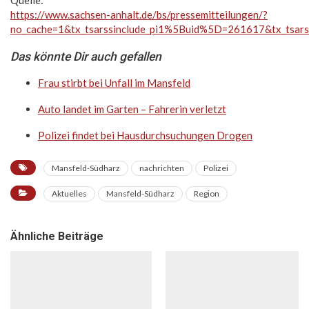
https://www.sachsen-anhalt.de/bs/pressemitteilungen/?
no_cache=1&tx_tsarssinclude_pi1%5Buid%5D=261617&tx_tsar
Das könnte Dir auch gefallen
Frau stirbt bei Unfall im Mansfeld
Auto landet im Garten – Fahrerin verletzt
Polizei findet bei Hausdurchsuchungen Drogen
Mansfeld-Südharz
nachrichten
Polizei
Aktuelles
Mansfeld-Südharz
Region
Ähnliche Beiträge