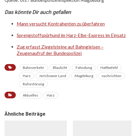
Das könnte Dir auch gefallen
Mann versucht Kontrahenten zu überfahren
Sprengstoffspürhund im Harz-Elbe-Express im Einsatz
Zug erfasst Ziegelsteine auf Bahngleisen –
Zeugenaufruf der Bundespolizei
Bahnverkehr
Blaulicht
Fahndung
Haftbefehl
Harz
Jerichower Land
Magdeburg
nachrichten
Ruhestörung
Aktuelles
Harz
Ähnliche Beiträge