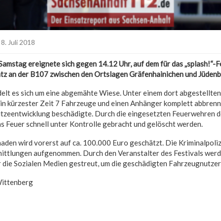
8. Juli 2018
amstag ereignete sich gegen 14.12 Uhr, auf dem für das „splash!“-Fe
atz an der B107 zwischen den Ortslagen Gräfenhainichen und Jüdenbe
elt es sich um eine abgemähte Wiese. Unter einem dort abgestellte
s in kürzester Zeit 7 Fahrzeuge und einen Anhänger komplett abbrenn
itzeentwicklung beschädigte. Durch die eingesetzten Feuerwehren 
s Feuer schnell unter Kontrolle gebracht und gelöscht werden.
aden wird vorerst auf ca. 100.000 Euro geschätzt. Die Kriminalpoliz
mittlungen aufgenommen. Durch den Veranstalter des Festivals wer
 die Sozialen Medien gestreut, um die geschädigten Fahrzeugnutzer 
Wittenberg