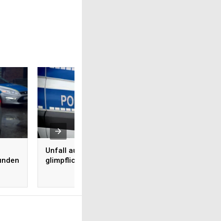
Unfall auf der Elbe geht
unden
glimpflich aus