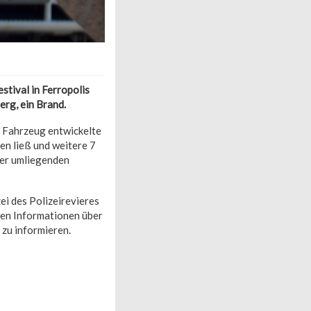
stival in Ferropolis
rg, ein Brand.
n Fahrzeug entwickelte
en ließ und weitere 7
der umliegenden
ei des Polizeirevieres
den Informationen über
zu informieren.