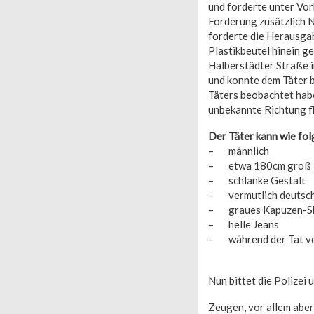
und forderte unter Vo
Forderung zusätzlich N
forderte die Herausgab
Plastikbeutel hinein g
Halberstädter Straße i
und konnte dem Täter b
Täters beobachtet habe
unbekannte Richtung f
Der Täter kann wie fol
– männlich
– etwa 180cm groß
– schlanke Gestalt
– vermutlich deutsc
– graues Kapuzen-Sh
– helle Jeans
– während der Tat ver
Nun bittet die Polizei u
Zeugen, vor allem aber