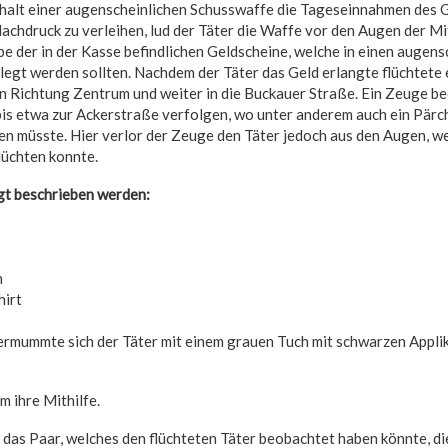
rhalt einer augenscheinlichen Schusswaffe die Tageseinnahmen des 
achdruck zu verleihen, lud der Täter die Waffe vor den Augen der Mi
e der in der Kasse befindlichen Geldscheine, welche in einen augens
elegt werden sollten. Nachdem der Täter das Geld erlangte flüchtete 
n Richtung Zentrum und weiter in die Buckauer Straße. Ein Zeuge be
is etwa zur Ackerstraße verfolgen, wo unter anderem auch ein Pärch
n müsste. Hier verlor der Zeuge den Täter jedoch aus den Augen, we
lüchten konnte.
gt beschrieben werden:
h
irt
mummte sich der Täter mit einem grauen Tuch mit schwarzen Applik
m ihre Mithilfe.
 das Paar, welches den flüchteten Täter beobachtet haben könnte, d