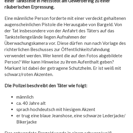
einer Tankstelle in Hettstedt am Gewerbering zu einer
räuberischen Erpressung.
Eine männliche Person forderte mit einer verdeckt gehaltenen
augenscheinlichen Pistole die Herausgabe von Bargeld. Von
der Tat insbesondere von der Anfahrt des Täters auf das
Tankstellengelände liegen Aufnahmen der
Überwachungskamera vor. Diese dürfen nun nach Vorlage des
richterlichen Beschusses zur Öffentlichkeitsfahndung
verwendet werden. Wer kennt die auf den Fotos abgebildete
Person? Wer kann Hinweise zu ihrem Aufenthalt geben?
Markant ist dabei der getragene Schutzhelm. Er ist weiß mit
schwarz/roten Akzenten.
Die Polizei beschreibt den Täter wie folgt:
männlich
ca. 40 Jahre alt
sprach hochdeutsch mit hiesigem Akzent
er trug eine blaue Jeanshose, eine schwarze Lederjacke/
Bikerjacke
Das entwendete Bargeld wurde in einem schwarz/weiß