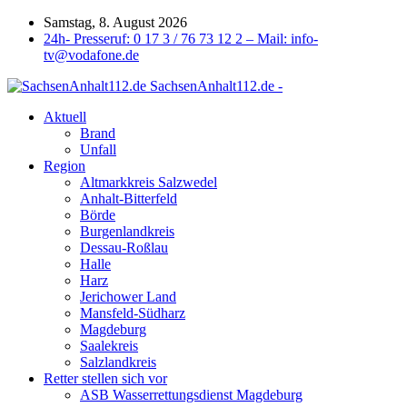
Samstag, 8. August 2026
24h- Presseruf: 0 17 3 / 76 73 12 2 – Mail: info-
tv@vodafone.de
SachsenAnhalt112.de -
Aktuell
Brand
Unfall
Region
Altmarkkreis Salzwedel
Anhalt-Bitterfeld
Börde
Burgenlandkreis
Dessau-Roßlau
Halle
Harz
Jerichower Land
Mansfeld-Südharz
Magdeburg
Saalekreis
Salzlandkreis
Retter stellen sich vor
ASB Wasserrettungsdienst Magdeburg