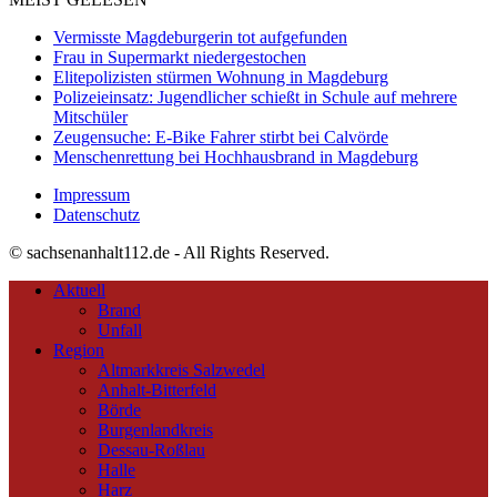
Vermisste Magdeburgerin tot aufgefunden
Frau in Supermarkt niedergestochen
Elitepolizisten stürmen Wohnung in Magdeburg
Polizeieinsatz: Jugendlicher schießt in Schule auf mehrere
Mitschüler
Zeugensuche: E-Bike Fahrer stirbt bei Calvörde
Menschenrettung bei Hochhausbrand in Magdeburg
Impressum
Datenschutz
© sachsenanhalt112.de - All Rights Reserved.
Aktuell
Brand
Unfall
Region
Altmarkkreis Salzwedel
Anhalt-Bitterfeld
Börde
Burgenlandkreis
Dessau-Roßlau
Halle
Harz