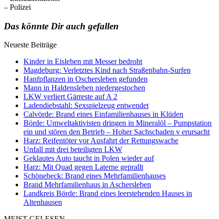
– Polizei
Das könnte Dir auch gefallen
Neueste Beiträge
Kinder in Eisleben mit Messer bedroht
Magdeburg: Verletztes Kind nach Straßenbahn-Surfen
Hanfpflanzen in Oschersleben gefunden
Mann in Haldensleben niedergestochen
LKW verliert Gärreste auf A 2
Ladendiebstahl: Sexspielzeug entwendet
Calvörde: Brand eines Einfamilienhauses in Klüden
Börde: Umweltaktivisten dringen in Mineralöl – Pumpstation
ein und stören den Betrieb – Hoher Sachschaden v erursacht
Harz: Reifentöter vor Ausfahrt der Rettungswache
Unfall mit drei beteiligten LKW
Geklautes Auto taucht in Polen wieder auf
Harz: Mit Quad gegen Laterne geprallt
Schönebeck: Brand eines Mehrfamilienhauses
Brand Mehrfamilienhaus in Aschersleben
Landkreis Börde: Brand eines leerstehenden Hauses in
Altenhausen
MEIST GELESEN