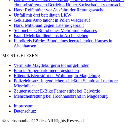
ein und stören den Betrieb – Hoher Sachschaden v erursacht
Harz: Reifentöter vor Ausfahrt der Rettungswache
Unfall mit drei beteiligten LKW
Geklautes Auto taucht in Polen wieder auf
Harz: Mit Quad gegen Laterne geprallt
Schönebeck: Brand eines Mehrfamilienhauses
Brand Mehrfamilienhaus in Aschersleben
Landkreis Börde: Brand eines leerstehenden Hauses in
Altenhausen
MEIST GELESEN
Vermisste Magdeburgerin tot aufgefunden
Frau in Supermarkt niedergestochen
Elitepolizisten stürmen Wohnung in Magdeburg
Polizeieinsatz: Jugendlicher schießt in Schule auf mehrere
Mitschüler
Zeugensuche: E-Bike Fahrer stirbt bei Calvörde
Menschenrettung bei Hochhausbrand in Magdeburg
Impressum
Datenschutz
© sachsenanhalt112.de - All Rights Reserved.