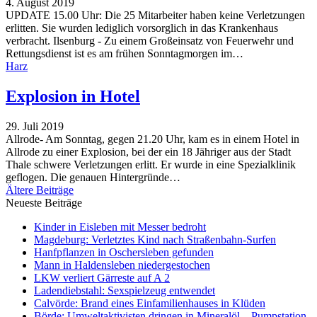
4. August 2019
UPDATE 15.00 Uhr: Die 25 Mitarbeiter haben keine Verletzungen
erlitten. Sie wurden lediglich vorsorglich in das Krankenhaus
verbracht. Ilsenburg - Zu einem Großeinsatz von Feuerwehr und
Rettungsdienst ist es am frühen Sonntagmorgen im
…
Harz
Explosion in Hotel
29. Juli 2019
Allrode- Am Sonntag, gegen 21.20 Uhr, kam es in einem Hotel in
Allrode zu einer Explosion, bei der ein 18 Jähriger aus der Stadt
Thale schwere Verletzungen erlitt. Er wurde in eine Spezialklinik
geflogen. Die genauen Hintergründe
…
Ältere Beiträge
Neueste Beiträge
Kinder in Eisleben mit Messer bedroht
Magdeburg: Verletztes Kind nach Straßenbahn-Surfen
Hanfpflanzen in Oschersleben gefunden
Mann in Haldensleben niedergestochen
LKW verliert Gärreste auf A 2
Ladendiebstahl: Sexspielzeug entwendet
Calvörde: Brand eines Einfamilienhauses in Klüden
Börde: Umweltaktivisten dringen in Mineralöl – Pumpstation