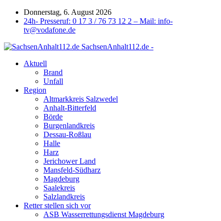
Donnerstag, 6. August 2026
24h- Presseruf: 0 17 3 / 76 73 12 2 – Mail: info-
tv@vodafone.de
SachsenAnhalt112.de -
Aktuell
Brand
Unfall
Region
Altmarkkreis Salzwedel
Anhalt-Bitterfeld
Börde
Burgenlandkreis
Dessau-Roßlau
Halle
Harz
Jerichower Land
Mansfeld-Südharz
Magdeburg
Saalekreis
Salzlandkreis
Retter stellen sich vor
ASB Wasserrettungsdienst Magdeburg