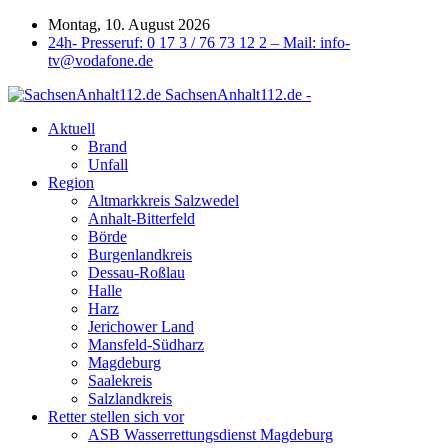
Montag, 10. August 2026
24h- Presseruf: 0 17 3 / 76 73 12 2 – Mail: info-
tv@vodafone.de
SachsenAnhalt112.de -
Aktuell
Brand
Unfall
Region
Altmarkkreis Salzwedel
Anhalt-Bitterfeld
Börde
Burgenlandkreis
Dessau-Roßlau
Halle
Harz
Jerichower Land
Mansfeld-Südharz
Magdeburg
Saalekreis
Salzlandkreis
Retter stellen sich vor
ASB Wasserrettungsdienst Magdeburg