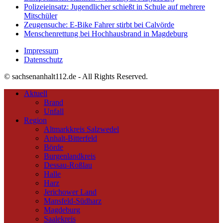
Polizeieinsatz: Jugendlicher schießt in Schule auf mehrere
Mitschüler
Zeugensuche: E-Bike Fahrer stirbt bei Calvörde
Menschenrettung bei Hochhausbrand in Magdeburg
Impressum
Datenschutz
© sachsenanhalt112.de - All Rights Reserved.
Aktuell
Brand
Unfall
Region
Altmarkkreis Salzwedel
Anhalt-Bitterfeld
Börde
Burgenlandkreis
Dessau-Roßlau
Halle
Harz
Jerichower Land
Mansfeld-Südharz
Magdeburg
Saalekreis