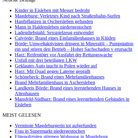
Kinder in Eisleben mit Messer bedroht
Magdeburg: Verletztes Kind nach Straßenbahn-Surfen
Hanfpflanzen in Oschersleben gefunden
Mann in Haldensleben niedergestochen
Ladendiebstahl: Sexspielzeug entwendet
Calvörde: Brand eines Einfamilienhauses in Klüden
Börde: Umweltaktivisten dringen in Mineralöl – Pumpstation
ein und stören den Betrieb – Hoher Sachschaden v erursacht
Harz: Reifentöter vor Ausfahrt der Rettungswache
Unfall mit drei beteiligten LKW
Geklautes Auto taucht in Polen wieder auf
Harz: Mit Quad gegen Laterne geprallt
Schönebeck: Brand eines Mehrfamilienhauses
Brand Mehrfamilienhaus in Aschersleben
Landkreis Börde: Brand eines leerstehenden Hauses in
Altenhausen
Mansfeld-Südharz: Brand eines leerstehenden Gebäudes in
Eisleben
MEIST GELESEN
Vermisste Magdeburgerin tot aufgefunden
Frau in Supermarkt niedergestochen
Elitepolizisten stürmen Wohnung in Magdeburg