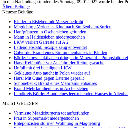
In den Nachmittagsstunden des Sonntag, 09.01.2022 wurde bei der Pol
Ältere Beiträge
Neueste Beiträge
Kinder in Eisleben mit Messer bedroht
Magdeburg: Verletztes Kind nach Straßenbahn-Surfen
Hanfpflanzen in Oschersleben gefunden
Mann in Haldensleben niedergestochen
LKW verliert Gärreste auf A 2
Ladendiebstahl: Sexspielzeug entwendet
Calvörde: Brand eines Einfamilienhauses in Klüden
Börde: Umweltaktivisten dringen in Mineralöl – Pumpstation e
Harz: Reifentöter vor Ausfahrt der Rettungswache
Unfall mit drei beteiligten LKW
Geklautes Auto taucht in Polen wieder auf
Harz: Mit Quad gegen Laterne geprallt
Schönebeck: Brand eines Mehrfamilienhauses
Brand Mehrfamilienhaus in Aschersleben
Landkreis Börde: Brand eines leerstehenden Hauses in Altenh
MEIST GELESEN
Vermisste Magdeburgerin tot aufgefunden
Frau in Supermarkt niedergestochen
Elitepolizisten stürmen Wohnung in Magdeburg