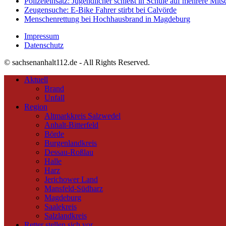
Polizeieinsatz: Jugendlicher schießt in Schule auf mehrere Mits
Zeugensuche: E-Bike Fahrer stirbt bei Calvörde
Menschenrettung bei Hochhausbrand in Magdeburg
Impressum
Datenschutz
© sachsenanhalt112.de - All Rights Reserved.
Aktuell
Brand
Unfall
Region
Altmarkkreis Salzwedel
Anhalt-Bitterfeld
Börde
Burgenlandkreis
Dessau-Roßlau
Halle
Harz
Jerichower Land
Mansfeld-Südharz
Magdeburg
Saalekreis
Salzlandkreis
Retter stellen sich vor