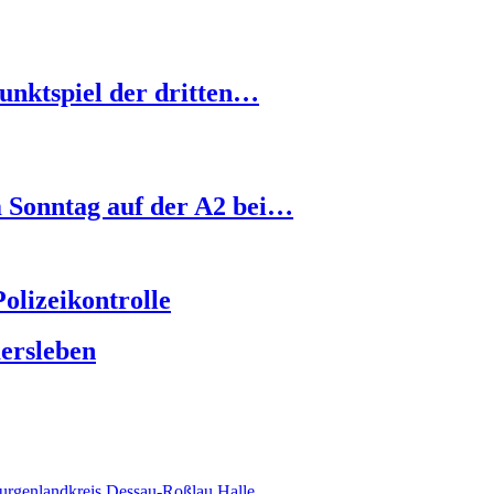
nktspiel der dritten…
m Sonntag auf der A2 bei…
olizeikontrolle
ersleben
urgenlandkreis
Dessau-Roßlau
Halle