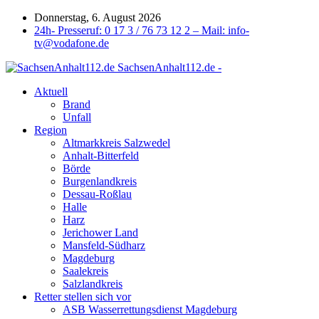
Donnerstag, 6. August 2026
24h- Presseruf: 0 17 3 / 76 73 12 2 – Mail: info-
tv@vodafone.de
SachsenAnhalt112.de -
Aktuell
Brand
Unfall
Region
Altmarkkreis Salzwedel
Anhalt-Bitterfeld
Börde
Burgenlandkreis
Dessau-Roßlau
Halle
Harz
Jerichower Land
Mansfeld-Südharz
Magdeburg
Saalekreis
Salzlandkreis
Retter stellen sich vor
ASB Wasserrettungsdienst Magdeburg