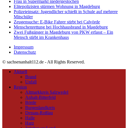
Frau in Supermarkt niedergestochen
Elitepolizisten stürmen Wohnung in Magdeburg
Polizeieinsatz: Jugendlicher schießt in Schule auf mehrere
Mitschüler
Zeugensuche: E-Bike Fahrer stirbt bei Calvörde
Menschenrettung bei Hochhausbrand in Magdeburg
Zwei Fußgänger in Magdeburg von PKW erfasst – Ein
Mensch stirbt im Krankenhaus
Impressum
Datenschutz
© sachsenanhalt112.de - All Rights Reserved.
Aktuell
Brand
Unfall
Region
Altmarkkreis Salzwedel
Anhalt-Bitterfeld
Börde
Burgenlandkreis
Dessau-Roßlau
Halle
Harz