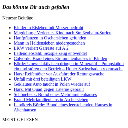
Das könnte Dir auch gefallen
Neueste Beiträge
Kinder in Eisleben mit Messer bedroht
Magdeburg: Verletztes Kind nach Straßenbahn-Surfen
Hanfpflanzen in Oschersleben gefunden
Mann in Haldensleben niedergestochen
LKW verliert Gärreste auf A 2
Ladendiebstahl: Sexspielzeug entwendet
Calvörde: Brand eines Einfamilienhauses in Klüden
Börde: Umweltaktivisten dringen in Mineralöl – Pumpstation
ein und stören den Betrieb – Hoher Sachschaden v erursacht
Harz: Reifentöter vor Ausfahrt der Rettungswache
Unfall mit drei beteiligten LKW
Geklautes Auto taucht in Polen wieder auf
Harz: Mit Quad gegen Laterne geprallt
Schönebeck: Brand eines Mehrfamilienhauses
Brand Mehrfamilienhaus in Aschersleben
Landkreis Börde: Brand eines leerstehenden Hauses in
Altenhausen
MEIST GELESEN