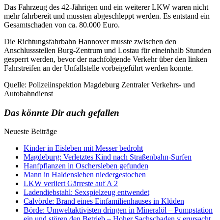
Das Fahrzeug des 42-Jährigen und ein weiterer LKW waren nicht
mehr fahrbereit und mussten abgeschleppt werden. Es entstand ein
Gesamtschaden von ca. 80.000 Euro.
Die Richtungsfahrbahn Hannover musste zwischen den
Anschlussstellen Burg-Zentrum und Lostau für eineinhalb Stunden
gesperrt werden, bevor der nachfolgende Verkehr über den linken
Fahrstreifen an der Unfallstelle vorbeigeführt werden konnte.
Quelle: Polizeiinspektion Magdeburg Zentraler Verkehrs- und
Autobahndienst
Das könnte Dir auch gefallen
Neueste Beiträge
Kinder in Eisleben mit Messer bedroht
Magdeburg: Verletztes Kind nach Straßenbahn-Surfen
Hanfpflanzen in Oschersleben gefunden
Mann in Haldensleben niedergestochen
LKW verliert Gärreste auf A 2
Ladendiebstahl: Sexspielzeug entwendet
Calvörde: Brand eines Einfamilienhauses in Klüden
Börde: Umweltaktivisten dringen in Mineralöl – Pumpstation
ein und stören den Betrieb – Hoher Sachschaden v erursacht