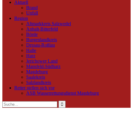
Aktuell
Brand
Unfall
Region
Altmarkkreis Salzwedel
Anhalt-Bitterfeld
Börde
Burgenlandkreis
Dessau-Roßlau
Halle
Harz
Jerichower Land
Mansfeld-Südharz
Magdeburg
Saalekreis
Salzlandkreis
Retter stellen sich vor
ASB Wasserrettungsdienst Magdeburg