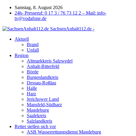
Samstag, 8. August 2026
24h- Presseruf: 0 17 3 / 76 73 12 2 – Mail: info-
tv@vodafone.de
SachsenAnhalt112.de -
Aktuell
Brand
Unfall
Region
Altmarkkreis Salzwedel
Anhalt-Bitterfeld
Börde
Burgenlandkreis
Dessau-Roßlau
Halle
Harz
Jerichower Land
Mansfeld-Südharz
Magdeburg
Saalekreis
Salzlandkreis
Retter stellen sich vor
ASB Wasserrettungsdienst Magdeburg