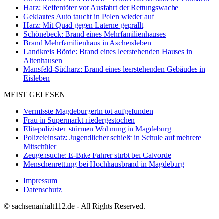
Harz: Reifentöter vor Ausfahrt der Rettungswache
Geklautes Auto taucht in Polen wieder auf
Harz: Mit Quad gegen Laterne geprallt
Schönebeck: Brand eines Mehrfamilienhauses
Brand Mehrfamilienhaus in Aschersleben
Landkreis Börde: Brand eines leerstehenden Hauses in
Altenhausen
Mansfeld-Südharz: Brand eines leerstehenden Gebäudes in
Eisleben
MEIST GELESEN
Vermisste Magdeburgerin tot aufgefunden
Frau in Supermarkt niedergestochen
Elitepolizisten stürmen Wohnung in Magdeburg
Polizeieinsatz: Jugendlicher schießt in Schule auf mehrere
Mitschüler
Zeugensuche: E-Bike Fahrer stirbt bei Calvörde
Menschenrettung bei Hochhausbrand in Magdeburg
Impressum
Datenschutz
© sachsenanhalt112.de - All Rights Reserved.