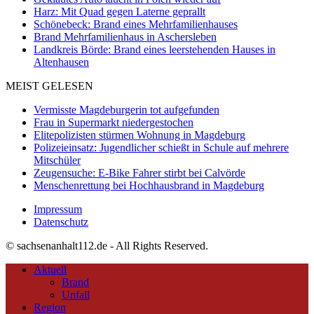
Harz: Mit Quad gegen Laterne geprallt
Schönebeck: Brand eines Mehrfamilienhauses
Brand Mehrfamilienhaus in Aschersleben
Landkreis Börde: Brand eines leerstehenden Hauses in
Altenhausen
MEIST GELESEN
Vermisste Magdeburgerin tot aufgefunden
Frau in Supermarkt niedergestochen
Elitepolizisten stürmen Wohnung in Magdeburg
Polizeieinsatz: Jugendlicher schießt in Schule auf mehrere
Mitschüler
Zeugensuche: E-Bike Fahrer stirbt bei Calvörde
Menschenrettung bei Hochhausbrand in Magdeburg
Impressum
Datenschutz
© sachsenanhalt112.de - All Rights Reserved.
Aktuell
Brand
Unfall
Region