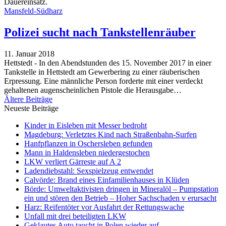
Dauereinsatz.
Mansfeld-Südharz
Polizei sucht nach Tankstellenräuber
11. Januar 2018
Hettstedt - In den Abendstunden des 15. November 2017 in einer
Tankstelle in Hettstedt am Gewerbering zu einer räuberischen
Erpressung. Eine männliche Person forderte mit einer verdeckt
gehaltenen augenscheinlichen Pistole die Herausgabe…
Ältere Beiträge
Neueste Beiträge
Kinder in Eisleben mit Messer bedroht
Magdeburg: Verletztes Kind nach Straßenbahn-Surfen
Hanfpflanzen in Oschersleben gefunden
Mann in Haldensleben niedergestochen
LKW verliert Gärreste auf A 2
Ladendiebstahl: Sexspielzeug entwendet
Calvörde: Brand eines Einfamilienhauses in Klüden
Börde: Umweltaktivisten dringen in Mineralöl – Pumpstation
ein und stören den Betrieb – Hoher Sachschaden v erursacht
Harz: Reifentöter vor Ausfahrt der Rettungswache
Unfall mit drei beteiligten LKW
Geklautes Auto taucht in Polen wieder auf