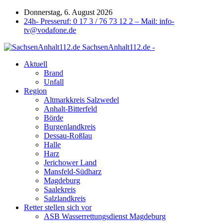
Donnerstag, 6. August 2026
24h- Presseruf: 0 17 3 / 76 73 12 2 – Mail: info-
tv@vodafone.de
SachsenAnhalt112.de -
Aktuell
Brand
Unfall
Region
Altmarkkreis Salzwedel
Anhalt-Bitterfeld
Börde
Burgenlandkreis
Dessau-Roßlau
Halle
Harz
Jerichower Land
Mansfeld-Südharz
Magdeburg
Saalekreis
Salzlandkreis
Retter stellen sich vor
ASB Wasserrettungsdienst Magdeburg