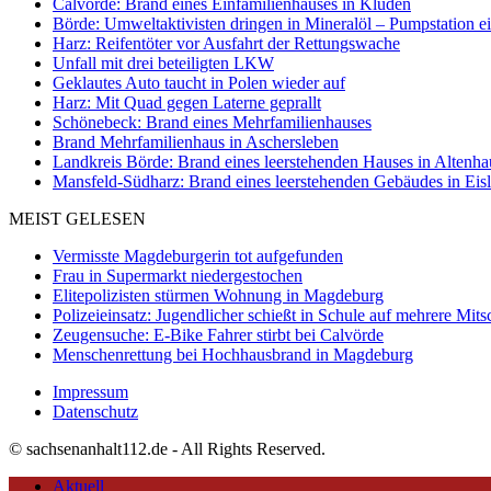
Calvörde: Brand eines Einfamilienhauses in Klüden
Börde: Umweltaktivisten dringen in Mineralöl – Pumpstation e
Harz: Reifentöter vor Ausfahrt der Rettungswache
Unfall mit drei beteiligten LKW
Geklautes Auto taucht in Polen wieder auf
Harz: Mit Quad gegen Laterne geprallt
Schönebeck: Brand eines Mehrfamilienhauses
Brand Mehrfamilienhaus in Aschersleben
Landkreis Börde: Brand eines leerstehenden Hauses in Altenh
Mansfeld-Südharz: Brand eines leerstehenden Gebäudes in Eis
MEIST GELESEN
Vermisste Magdeburgerin tot aufgefunden
Frau in Supermarkt niedergestochen
Elitepolizisten stürmen Wohnung in Magdeburg
Polizeieinsatz: Jugendlicher schießt in Schule auf mehrere Mits
Zeugensuche: E-Bike Fahrer stirbt bei Calvörde
Menschenrettung bei Hochhausbrand in Magdeburg
Impressum
Datenschutz
© sachsenanhalt112.de - All Rights Reserved.
Aktuell