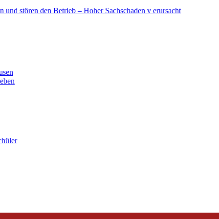
in und stören den Betrieb – Hoher Sachschaden v erursacht
ausen
leben
chüler