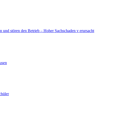
in und stören den Betrieb – Hoher Sachschaden v erursacht
ausen
chüler