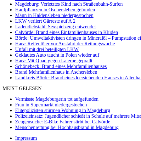
Magdeburg: Verletztes Kind nach Straßenbahn-Surfen
Hanfpflanzen in Oschersleben gefunden
Mann in Haldensleben niedergestochen
LKW verliert Gärreste auf A 2
Ladendiebstahl: Sexspielzeug entwendet
Calvörde: Brand eines Einfamilienhauses in Klüden
Börde: Umweltaktivisten dringen in Mineralöl – Pumpstation e
Harz: Reifentöter vor Ausfahrt der Rettungswache
Unfall mit drei beteiligten LKW
Geklautes Auto taucht in Polen wieder auf
Harz: Mit Quad gegen Laterne geprallt
Schönebeck: Brand eines Mehrfamilienhauses
Brand Mehrfamilienhaus in Aschersleben
Landkreis Börde: Brand eines leerstehenden Hauses in Altenh
MEIST GELESEN
Vermisste Magdeburgerin tot aufgefunden
Frau in Supermarkt niedergestochen
Elitepolizisten stürmen Wohnung in Magdeburg
Polizeieinsatz: Jugendlicher schießt in Schule auf mehrere Mits
Zeugensuche: E-Bike Fahrer stirbt bei Calvörde
Menschenrettung bei Hochhausbrand in Magdeburg
Impressum