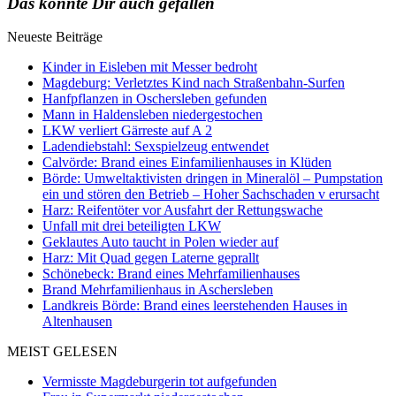
Das könnte Dir auch gefallen
Neueste Beiträge
Kinder in Eisleben mit Messer bedroht
Magdeburg: Verletztes Kind nach Straßenbahn-Surfen
Hanfpflanzen in Oschersleben gefunden
Mann in Haldensleben niedergestochen
LKW verliert Gärreste auf A 2
Ladendiebstahl: Sexspielzeug entwendet
Calvörde: Brand eines Einfamilienhauses in Klüden
Börde: Umweltaktivisten dringen in Mineralöl – Pumpstation
ein und stören den Betrieb – Hoher Sachschaden v erursacht
Harz: Reifentöter vor Ausfahrt der Rettungswache
Unfall mit drei beteiligten LKW
Geklautes Auto taucht in Polen wieder auf
Harz: Mit Quad gegen Laterne geprallt
Schönebeck: Brand eines Mehrfamilienhauses
Brand Mehrfamilienhaus in Aschersleben
Landkreis Börde: Brand eines leerstehenden Hauses in
Altenhausen
MEIST GELESEN
Vermisste Magdeburgerin tot aufgefunden