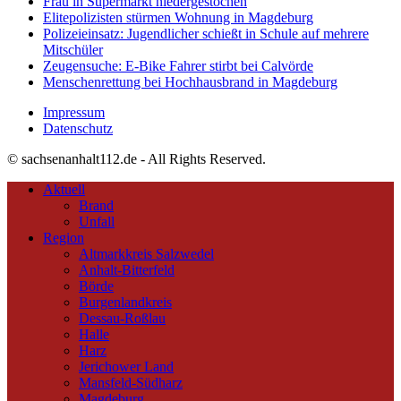
Frau in Supermarkt niedergestochen
Elitepolizisten stürmen Wohnung in Magdeburg
Polizeieinsatz: Jugendlicher schießt in Schule auf mehrere
Mitschüler
Zeugensuche: E-Bike Fahrer stirbt bei Calvörde
Menschenrettung bei Hochhausbrand in Magdeburg
Impressum
Datenschutz
© sachsenanhalt112.de - All Rights Reserved.
Aktuell
Brand
Unfall
Region
Altmarkkreis Salzwedel
Anhalt-Bitterfeld
Börde
Burgenlandkreis
Dessau-Roßlau
Halle
Harz
Jerichower Land
Mansfeld-Südharz
Magdeburg