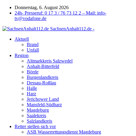
Donnerstag, 6. August 2026
24h- Presseruf: 0 17 3 / 76 73 12 2 – Mail: info-
tv@vodafone.de
SachsenAnhalt112.de -
Aktuell
Brand
Unfall
Region
Altmarkkreis Salzwedel
Anhalt-Bitterfeld
Börde
Burgenlandkreis
Dessau-Roßlau
Halle
Harz
Jerichower Land
Mansfeld-Südharz
Magdeburg
Saalekreis
Salzlandkreis
Retter stellen sich vor
ASB Wasserrettungsdienst Magdeburg