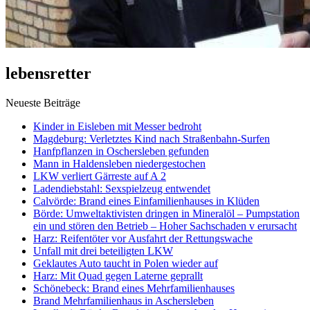
lebensretter
Neueste Beiträge
Kinder in Eisleben mit Messer bedroht
Magdeburg: Verletztes Kind nach Straßenbahn-Surfen
Hanfpflanzen in Oschersleben gefunden
Mann in Haldensleben niedergestochen
LKW verliert Gärreste auf A 2
Ladendiebstahl: Sexspielzeug entwendet
Calvörde: Brand eines Einfamilienhauses in Klüden
Börde: Umweltaktivisten dringen in Mineralöl – Pumpstation
ein und stören den Betrieb – Hoher Sachschaden v erursacht
Harz: Reifentöter vor Ausfahrt der Rettungswache
Unfall mit drei beteiligten LKW
Geklautes Auto taucht in Polen wieder auf
Harz: Mit Quad gegen Laterne geprallt
Schönebeck: Brand eines Mehrfamilienhauses
Brand Mehrfamilienhaus in Aschersleben