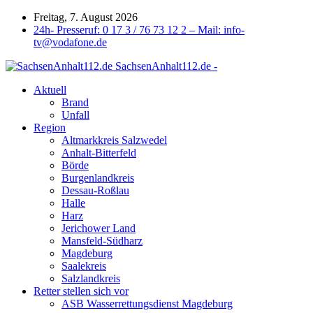
Freitag, 7. August 2026
24h- Presseruf: 0 17 3 / 76 73 12 2 – Mail: info-
tv@vodafone.de
SachsenAnhalt112.de -
Aktuell
Brand
Unfall
Region
Altmarkkreis Salzwedel
Anhalt-Bitterfeld
Börde
Burgenlandkreis
Dessau-Roßlau
Halle
Harz
Jerichower Land
Mansfeld-Südharz
Magdeburg
Saalekreis
Salzlandkreis
Retter stellen sich vor
ASB Wasserrettungsdienst Magdeburg