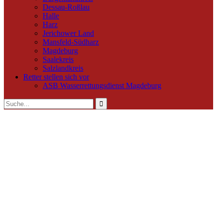
Dessau-Roßlau
Halle
Harz
Jerichower Land
Mansfeld-Südharz
Magdeburg
Saalekreis
Salzlandkreis
Retter stellen sich vor
ASB Wasserrettungsdienst Magdeburg