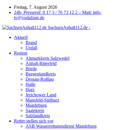
Freitag, 7. August 2026
24h- Presseruf: 0 17 3 / 76 73 12 2 – Mail: info-
tv@vodafone.de
SachsenAnhalt112.de -
Aktuell
Brand
Unfall
Region
Altmarkkreis Salzwedel
Anhalt-Bitterfeld
Börde
Burgenlandkreis
Dessau-Roßlau
Halle
Harz
Jerichower Land
Mansfeld-Südharz
Magdeburg
Saalekreis
Salzlandkreis
Retter stellen sich vor
ASB Wasserrettungsdienst Magdeburg