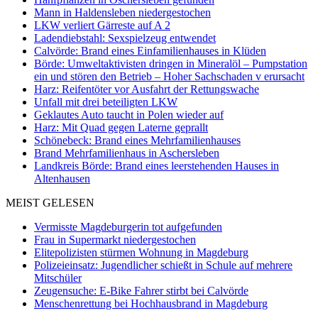
Mann in Haldensleben niedergestochen
LKW verliert Gärreste auf A 2
Ladendiebstahl: Sexspielzeug entwendet
Calvörde: Brand eines Einfamilienhauses in Klüden
Börde: Umweltaktivisten dringen in Mineralöl – Pumpstation
ein und stören den Betrieb – Hoher Sachschaden v erursacht
Harz: Reifentöter vor Ausfahrt der Rettungswache
Unfall mit drei beteiligten LKW
Geklautes Auto taucht in Polen wieder auf
Harz: Mit Quad gegen Laterne geprallt
Schönebeck: Brand eines Mehrfamilienhauses
Brand Mehrfamilienhaus in Aschersleben
Landkreis Börde: Brand eines leerstehenden Hauses in
Altenhausen
MEIST GELESEN
Vermisste Magdeburgerin tot aufgefunden
Frau in Supermarkt niedergestochen
Elitepolizisten stürmen Wohnung in Magdeburg
Polizeieinsatz: Jugendlicher schießt in Schule auf mehrere
Mitschüler
Zeugensuche: E-Bike Fahrer stirbt bei Calvörde
Menschenrettung bei Hochhausbrand in Magdeburg