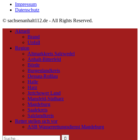
Impressum
Datenschutz
© sachsenanhalt112.de - All Rights Reserved.
Aktuell
Brand
Unfall
Region
Altmarkkreis Salzwedel
Anhalt-Bitterfeld
Börde
Burgenlandkreis
Dessau-Roßlau
Halle
Harz
Jerichower Land
Mansfeld-Südharz
Magdeburg
Saalekreis
Salzlandkreis
Retter stellen sich vor
ASB Wasserrettungsdienst Magdeburg