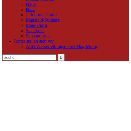
Halle
Harz
Jerichower Land
Mansfeld-Südharz
Magdeburg
Saalekreis
Salzlandkreis
Retter stellen sich vor
ASB Wasserrettungsdienst Magdeburg