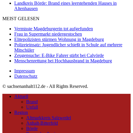
Landkreis Börde: Brand eines leerstehenden Hauses in
Altenhausen
MEIST GELESEN
Vermisste Magdeburgerin tot aufgefunden
Frau in Supermarkt niedergestochen
Elitepolizisten stürmen Wohnung in Magdeburg
Polizeieinsatz: Jugendlicher schießt in Schule auf mehrere
Mitschüler
Zeugensuche: E-Bike Fahrer stirbt bei Calvörde
Menschenrettung bei Hochhausbrand in Magdeburg
Impressum
Datenschutz
© sachsenanhalt112.de - All Rights Reserved.
Aktuell
Brand
Unfall
Region
Altmarkkreis Salzwedel
Anhalt-Bitterfeld
Börde