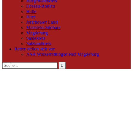
Burgenlandkreis
Dessau-Roßlau
Halle
Harz
Jerichower Land
Mansfeld-Südharz
Magdeburg
Saalekreis
Salzlandkreis
Retter stellen sich vor
ASB Wasserrettungsdienst Magdeburg