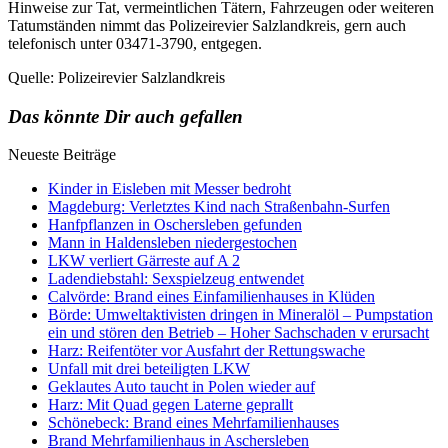
Hinweise zur Tat, vermeintlichen Tätern, Fahrzeugen oder weiteren
Tatumständen nimmt das Polizeirevier Salzlandkreis, gern auch
telefonisch unter 03471-3790, entgegen.
Quelle: Polizeirevier Salzlandkreis
Das könnte Dir auch gefallen
Neueste Beiträge
Kinder in Eisleben mit Messer bedroht
Magdeburg: Verletztes Kind nach Straßenbahn-Surfen
Hanfpflanzen in Oschersleben gefunden
Mann in Haldensleben niedergestochen
LKW verliert Gärreste auf A 2
Ladendiebstahl: Sexspielzeug entwendet
Calvörde: Brand eines Einfamilienhauses in Klüden
Börde: Umweltaktivisten dringen in Mineralöl – Pumpstation
ein und stören den Betrieb – Hoher Sachschaden v erursacht
Harz: Reifentöter vor Ausfahrt der Rettungswache
Unfall mit drei beteiligten LKW
Geklautes Auto taucht in Polen wieder auf
Harz: Mit Quad gegen Laterne geprallt
Schönebeck: Brand eines Mehrfamilienhauses
Brand Mehrfamilienhaus in Aschersleben