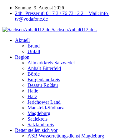
Sonntag, 9. August 2026
24h- Presseruf: 0 17 3 / 76 73 12 2 – Mail: info-
tv@vodafone.de
SachsenAnhalt112.de -
Aktuell
Brand
Unfall
Region
Altmarkkreis Salzwedel
Anhalt-Bitterfeld
Börde
Burgenlandkreis
Dessau-Roßlau
Halle
Harz
Jerichower Land
Mansfeld-Südharz
Magdeburg
Saalekreis
Salzlandkreis
Retter stellen sich vor
ASB Wasserrettungsdienst Magdeburg