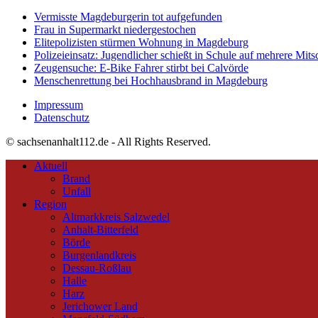
Vermisste Magdeburgerin tot aufgefunden
Frau in Supermarkt niedergestochen
Elitepolizisten stürmen Wohnung in Magdeburg
Polizeieinsatz: Jugendlicher schießt in Schule auf mehrere Mits
Zeugensuche: E-Bike Fahrer stirbt bei Calvörde
Menschenrettung bei Hochhausbrand in Magdeburg
Impressum
Datenschutz
© sachsenanhalt112.de - All Rights Reserved.
Aktuell
Brand
Unfall
Region
Altmarkkreis Salzwedel
Anhalt-Bitterfeld
Börde
Burgenlandkreis
Dessau-Roßlau
Halle
Harz
Jerichower Land