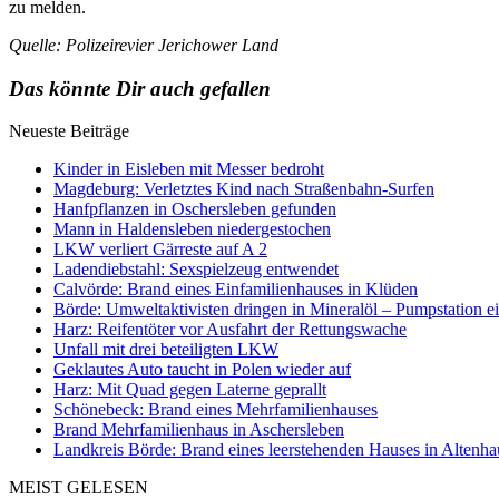
zu melden.
Quelle: Polizeirevier Jerichower Land
Das könnte Dir auch gefallen
Neueste Beiträge
Kinder in Eisleben mit Messer bedroht
Magdeburg: Verletztes Kind nach Straßenbahn-Surfen
Hanfpflanzen in Oschersleben gefunden
Mann in Haldensleben niedergestochen
LKW verliert Gärreste auf A 2
Ladendiebstahl: Sexspielzeug entwendet
Calvörde: Brand eines Einfamilienhauses in Klüden
Börde: Umweltaktivisten dringen in Mineralöl – Pumpstation e
Harz: Reifentöter vor Ausfahrt der Rettungswache
Unfall mit drei beteiligten LKW
Geklautes Auto taucht in Polen wieder auf
Harz: Mit Quad gegen Laterne geprallt
Schönebeck: Brand eines Mehrfamilienhauses
Brand Mehrfamilienhaus in Aschersleben
Landkreis Börde: Brand eines leerstehenden Hauses in Altenh
MEIST GELESEN