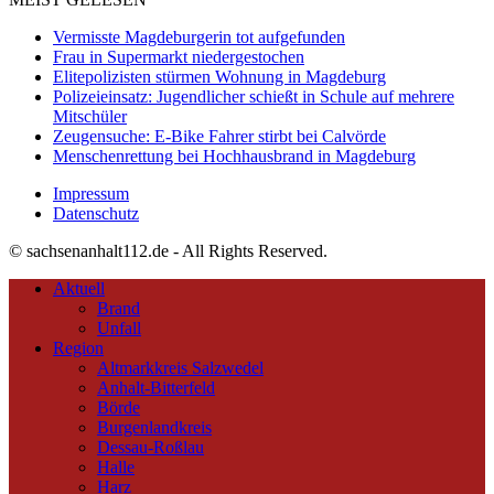
Vermisste Magdeburgerin tot aufgefunden
Frau in Supermarkt niedergestochen
Elitepolizisten stürmen Wohnung in Magdeburg
Polizeieinsatz: Jugendlicher schießt in Schule auf mehrere
Mitschüler
Zeugensuche: E-Bike Fahrer stirbt bei Calvörde
Menschenrettung bei Hochhausbrand in Magdeburg
Impressum
Datenschutz
© sachsenanhalt112.de - All Rights Reserved.
Aktuell
Brand
Unfall
Region
Altmarkkreis Salzwedel
Anhalt-Bitterfeld
Börde
Burgenlandkreis
Dessau-Roßlau
Halle
Harz