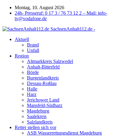
Montag, 10. August 2026
24h- Presseruf: 0 17 3 / 76 73 12 2 – Mail: info-
tv@vodafone.de
SachsenAnhalt112.de -
Aktuell
Brand
Unfall
Region
Altmarkkreis Salzwedel
Anhalt-Bitterfeld
Börde
Burgenlandkreis
Dessau-Roßlau
Halle
Harz
Jerichower Land
Mansfeld-Südharz
Magdeburg
Saalekreis
Salzlandkreis
Retter stellen sich vor
ASB Wasserrettungsdienst Magdeburg