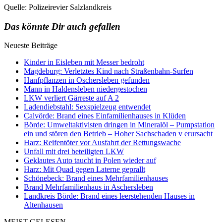
Quelle: Polizeirevier Salzlandkreis
Das könnte Dir auch gefallen
Neueste Beiträge
Kinder in Eisleben mit Messer bedroht
Magdeburg: Verletztes Kind nach Straßenbahn-Surfen
Hanfpflanzen in Oschersleben gefunden
Mann in Haldensleben niedergestochen
LKW verliert Gärreste auf A 2
Ladendiebstahl: Sexspielzeug entwendet
Calvörde: Brand eines Einfamilienhauses in Klüden
Börde: Umweltaktivisten dringen in Mineralöl – Pumpstation
ein und stören den Betrieb – Hoher Sachschaden v erursacht
Harz: Reifentöter vor Ausfahrt der Rettungswache
Unfall mit drei beteiligten LKW
Geklautes Auto taucht in Polen wieder auf
Harz: Mit Quad gegen Laterne geprallt
Schönebeck: Brand eines Mehrfamilienhauses
Brand Mehrfamilienhaus in Aschersleben
Landkreis Börde: Brand eines leerstehenden Hauses in
Altenhausen
MEIST GELESEN