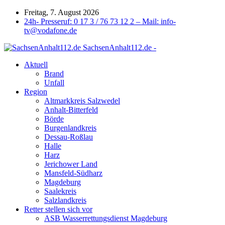
Freitag, 7. August 2026
24h- Presseruf: 0 17 3 / 76 73 12 2 – Mail: info-
tv@vodafone.de
SachsenAnhalt112.de -
Aktuell
Brand
Unfall
Region
Altmarkkreis Salzwedel
Anhalt-Bitterfeld
Börde
Burgenlandkreis
Dessau-Roßlau
Halle
Harz
Jerichower Land
Mansfeld-Südharz
Magdeburg
Saalekreis
Salzlandkreis
Retter stellen sich vor
ASB Wasserrettungsdienst Magdeburg