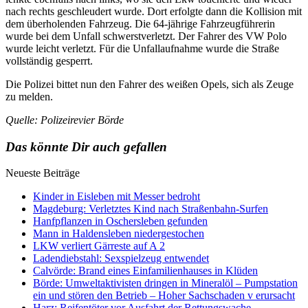
nach rechts geschleudert wurde. Dort erfolgte dann die Kollision mit
dem überholenden Fahrzeug. Die 64-jährige Fahrzeugführerin
wurde bei dem Unfall schwerstverletzt. Der Fahrer des VW Polo
wurde leicht verletzt. Für die Unfallaufnahme wurde die Straße
vollständig gesperrt.
Die Polizei bittet nun den Fahrer des weißen Opels, sich als Zeuge
zu melden.
Quelle: Polizeirevier Börde
Das könnte Dir auch gefallen
Neueste Beiträge
Kinder in Eisleben mit Messer bedroht
Magdeburg: Verletztes Kind nach Straßenbahn-Surfen
Hanfpflanzen in Oschersleben gefunden
Mann in Haldensleben niedergestochen
LKW verliert Gärreste auf A 2
Ladendiebstahl: Sexspielzeug entwendet
Calvörde: Brand eines Einfamilienhauses in Klüden
Börde: Umweltaktivisten dringen in Mineralöl – Pumpstation
ein und stören den Betrieb – Hoher Sachschaden v erursacht
Harz: Reifentöter vor Ausfahrt der Rettungswache