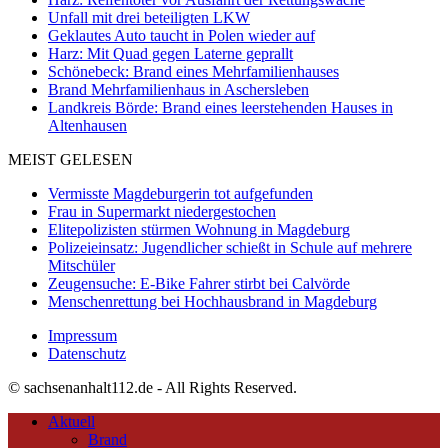
Unfall mit drei beteiligten LKW
Geklautes Auto taucht in Polen wieder auf
Harz: Mit Quad gegen Laterne geprallt
Schönebeck: Brand eines Mehrfamilienhauses
Brand Mehrfamilienhaus in Aschersleben
Landkreis Börde: Brand eines leerstehenden Hauses in
Altenhausen
MEIST GELESEN
Vermisste Magdeburgerin tot aufgefunden
Frau in Supermarkt niedergestochen
Elitepolizisten stürmen Wohnung in Magdeburg
Polizeieinsatz: Jugendlicher schießt in Schule auf mehrere
Mitschüler
Zeugensuche: E-Bike Fahrer stirbt bei Calvörde
Menschenrettung bei Hochhausbrand in Magdeburg
Impressum
Datenschutz
© sachsenanhalt112.de - All Rights Reserved.
Aktuell
Brand