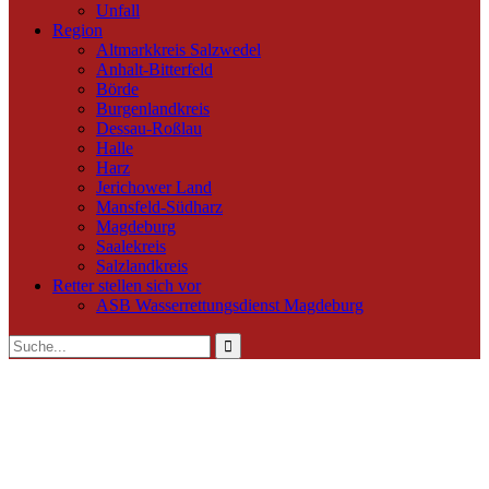
Unfall
Region
Altmarkkreis Salzwedel
Anhalt-Bitterfeld
Börde
Burgenlandkreis
Dessau-Roßlau
Halle
Harz
Jerichower Land
Mansfeld-Südharz
Magdeburg
Saalekreis
Salzlandkreis
Retter stellen sich vor
ASB Wasserrettungsdienst Magdeburg