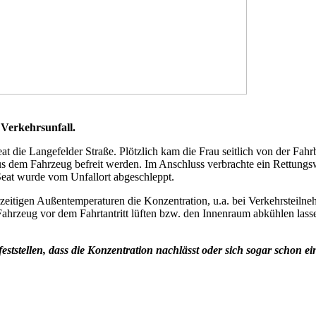
 Verkehrsunfall.
at die Langefelder Straße. Plötzlich kam die Frau seitlich von der Fa
us dem Fahrzeug befreit werden. Im Anschluss verbrachte ein Rettungs
 Seat wurde vom Unfallort abgeschleppt.
erzeitigen Außentemperaturen die Konzentration, u.a. bei Verkehrsteiln
hrzeug vor dem Fahrtantritt lüften bzw. den Innenraum abkühlen lassen.
tstellen, dass die Konzentration nachlässt oder sich sogar schon ein