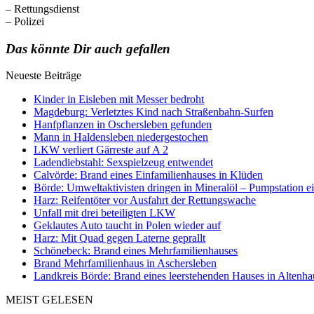
– Rettungsdienst
– Polizei
Das könnte Dir auch gefallen
Neueste Beiträge
Kinder in Eisleben mit Messer bedroht
Magdeburg: Verletztes Kind nach Straßenbahn-Surfen
Hanfpflanzen in Oschersleben gefunden
Mann in Haldensleben niedergestochen
LKW verliert Gärreste auf A 2
Ladendiebstahl: Sexspielzeug entwendet
Calvörde: Brand eines Einfamilienhauses in Klüden
Börde: Umweltaktivisten dringen in Mineralöl – Pumpstation e
Harz: Reifentöter vor Ausfahrt der Rettungswache
Unfall mit drei beteiligten LKW
Geklautes Auto taucht in Polen wieder auf
Harz: Mit Quad gegen Laterne geprallt
Schönebeck: Brand eines Mehrfamilienhauses
Brand Mehrfamilienhaus in Aschersleben
Landkreis Börde: Brand eines leerstehenden Hauses in Altenh
MEIST GELESEN