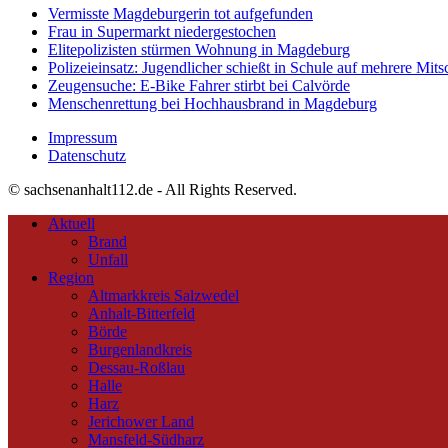
Vermisste Magdeburgerin tot aufgefunden
Frau in Supermarkt niedergestochen
Elitepolizisten stürmen Wohnung in Magdeburg
Polizeieinsatz: Jugendlicher schießt in Schule auf mehrere Mits
Zeugensuche: E-Bike Fahrer stirbt bei Calvörde
Menschenrettung bei Hochhausbrand in Magdeburg
Impressum
Datenschutz
© sachsenanhalt112.de - All Rights Reserved.
Aktuell
Brand
Unfall
Region
Altmarkkreis Salzwedel
Anhalt-Bitterfeld
Börde
Burgenlandkreis
Dessau-Roßlau
Halle
Harz
Jerichower Land
Mansfeld-Südharz