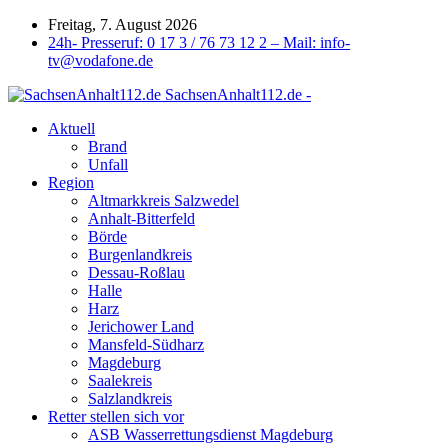
Freitag, 7. August 2026
24h- Presseruf: 0 17 3 / 76 73 12 2 – Mail: info-
tv@vodafone.de
SachsenAnhalt112.de -
Aktuell
Brand
Unfall
Region
Altmarkkreis Salzwedel
Anhalt-Bitterfeld
Börde
Burgenlandkreis
Dessau-Roßlau
Halle
Harz
Jerichower Land
Mansfeld-Südharz
Magdeburg
Saalekreis
Salzlandkreis
Retter stellen sich vor
ASB Wasserrettungsdienst Magdeburg