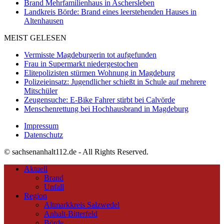
Brand Mehrfamilienhaus in Aschersleben
Landkreis Börde: Brand eines leerstehenden Hauses in
Altenhausen
MEIST GELESEN
Vermisste Magdeburgerin tot aufgefunden
Frau in Supermarkt niedergestochen
Elitepolizisten stürmen Wohnung in Magdeburg
Polizeieinsatz: Jugendlicher schießt in Schule auf mehrere
Mitschüler
Zeugensuche: E-Bike Fahrer stirbt bei Calvörde
Menschenrettung bei Hochhausbrand in Magdeburg
Impressum
Datenschutz
© sachsenanhalt112.de - All Rights Reserved.
Aktuell
Brand
Unfall
Region
Altmarkkreis Salzwedel
Anhalt-Bitterfeld
Börde