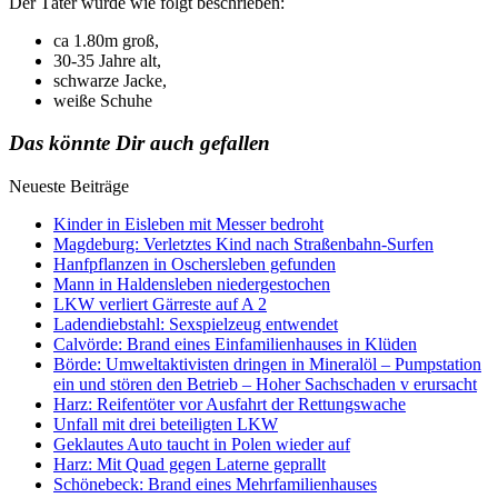
Der Täter wurde wie folgt beschrieben:
ca 1.80m groß,
30-35 Jahre alt,
schwarze Jacke,
weiße Schuhe
Das könnte Dir auch gefallen
Neueste Beiträge
Kinder in Eisleben mit Messer bedroht
Magdeburg: Verletztes Kind nach Straßenbahn-Surfen
Hanfpflanzen in Oschersleben gefunden
Mann in Haldensleben niedergestochen
LKW verliert Gärreste auf A 2
Ladendiebstahl: Sexspielzeug entwendet
Calvörde: Brand eines Einfamilienhauses in Klüden
Börde: Umweltaktivisten dringen in Mineralöl – Pumpstation
ein und stören den Betrieb – Hoher Sachschaden v erursacht
Harz: Reifentöter vor Ausfahrt der Rettungswache
Unfall mit drei beteiligten LKW
Geklautes Auto taucht in Polen wieder auf
Harz: Mit Quad gegen Laterne geprallt
Schönebeck: Brand eines Mehrfamilienhauses