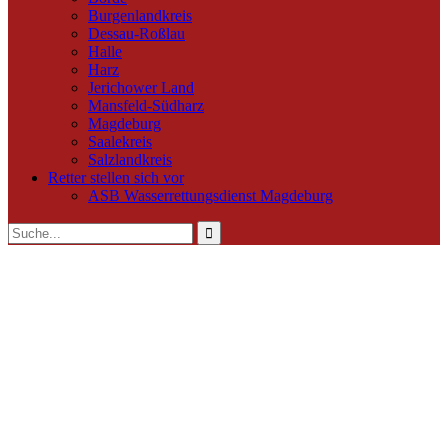
Burgenlandkreis
Dessau-Roßlau
Halle
Harz
Jerichower Land
Mansfeld-Südharz
Magdeburg
Saalekreis
Salzlandkreis
Retter stellen sich vor
ASB Wasserrettungsdienst Magdeburg