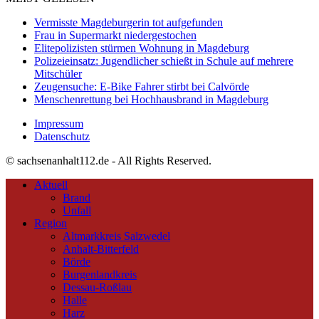
Vermisste Magdeburgerin tot aufgefunden
Frau in Supermarkt niedergestochen
Elitepolizisten stürmen Wohnung in Magdeburg
Polizeieinsatz: Jugendlicher schießt in Schule auf mehrere
Mitschüler
Zeugensuche: E-Bike Fahrer stirbt bei Calvörde
Menschenrettung bei Hochhausbrand in Magdeburg
Impressum
Datenschutz
© sachsenanhalt112.de - All Rights Reserved.
Aktuell
Brand
Unfall
Region
Altmarkkreis Salzwedel
Anhalt-Bitterfeld
Börde
Burgenlandkreis
Dessau-Roßlau
Halle
Harz