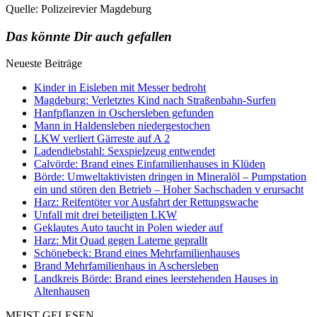
Quelle: Polizeirevier Magdeburg
Das könnte Dir auch gefallen
Neueste Beiträge
Kinder in Eisleben mit Messer bedroht
Magdeburg: Verletztes Kind nach Straßenbahn-Surfen
Hanfpflanzen in Oschersleben gefunden
Mann in Haldensleben niedergestochen
LKW verliert Gärreste auf A 2
Ladendiebstahl: Sexspielzeug entwendet
Calvörde: Brand eines Einfamilienhauses in Klüden
Börde: Umweltaktivisten dringen in Mineralöl – Pumpstation
ein und stören den Betrieb – Hoher Sachschaden v erursacht
Harz: Reifentöter vor Ausfahrt der Rettungswache
Unfall mit drei beteiligten LKW
Geklautes Auto taucht in Polen wieder auf
Harz: Mit Quad gegen Laterne geprallt
Schönebeck: Brand eines Mehrfamilienhauses
Brand Mehrfamilienhaus in Aschersleben
Landkreis Börde: Brand eines leerstehenden Hauses in
Altenhausen
MEIST GELESEN