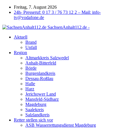
Freitag, 7. August 2026
24h- Presseruf: 0 17 3 / 76 73 12 2 – Mail: info-
tv@vodafone.de
SachsenAnhalt112.de -
Aktuell
Brand
Unfall
Region
Altmarkkreis Salzwedel
Anhalt-Bitterfeld
Börde
Burgenlandkreis
Dessau-Roßlau
Halle
Harz
Jerichower Land
Mansfeld-Südharz
Magdeburg
Saalekreis
Salzlandkreis
Retter stellen sich vor
ASB Wasserrettungsdienst Magdeburg