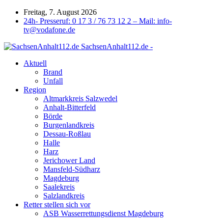
Freitag, 7. August 2026
24h- Presseruf: 0 17 3 / 76 73 12 2 – Mail: info-
tv@vodafone.de
SachsenAnhalt112.de -
Aktuell
Brand
Unfall
Region
Altmarkkreis Salzwedel
Anhalt-Bitterfeld
Börde
Burgenlandkreis
Dessau-Roßlau
Halle
Harz
Jerichower Land
Mansfeld-Südharz
Magdeburg
Saalekreis
Salzlandkreis
Retter stellen sich vor
ASB Wasserrettungsdienst Magdeburg