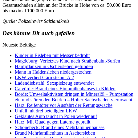
Gesamtschaden allein an der Brücke in Höhe von ca. 50.000 Euro
bis maximal 100.000 Euro.
Quelle: Polizeirevier Salzlandkreis
Das könnte Dir auch gefallen
Neueste Beiträge
Kinder in Eisleben mit Messer bedroht
Magdeburg: Verletztes Kind nach Straßenbahn-Surfen
Hanfpflanzen in Oschersleben gefunden
Mann in Haldensleben niedergestochen
LKW verliert Gärreste auf A 2
Ladendiebstahl: Sexspielzeug entwendet
Calvörde: Brand eines Einfamilienhauses in Klüden
Börde: Umweltaktivisten dringen in Mineralöl – Pumpstation
ein und stören den Betrieb – Hoher Sachschaden v erursacht
Harz: Reifentöter vor Ausfahrt der Rettungswache
Unfall mit drei beteiligten LKW
Geklautes Auto taucht in Polen wieder auf
Harz: Mit Quad gegen Laterne geprallt
Schönebeck: Brand eines Mehrfamilienhauses
Brand Mehrfamilienhaus in Aschersleben