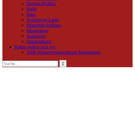
Dessau-Roßlau
Halle
Harz
Jerichower Land
Mansfeld-Südharz
Magdeburg
Saalekreis
Salzlandkreis
Retter stellen sich vor
ASB Wasserrettungsdienst Magdeburg