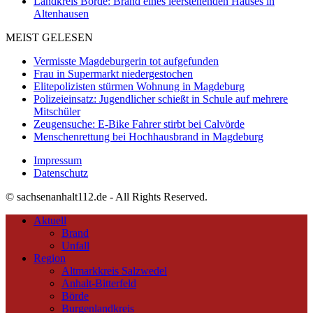
Landkreis Börde: Brand eines leerstehenden Hauses in
Altenhausen
MEIST GELESEN
Vermisste Magdeburgerin tot aufgefunden
Frau in Supermarkt niedergestochen
Elitepolizisten stürmen Wohnung in Magdeburg
Polizeieinsatz: Jugendlicher schießt in Schule auf mehrere
Mitschüler
Zeugensuche: E-Bike Fahrer stirbt bei Calvörde
Menschenrettung bei Hochhausbrand in Magdeburg
Impressum
Datenschutz
© sachsenanhalt112.de - All Rights Reserved.
Aktuell
Brand
Unfall
Region
Altmarkkreis Salzwedel
Anhalt-Bitterfeld
Börde
Burgenlandkreis