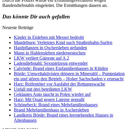
Durch die Polizei wurde ein Ermittlungsverfahren wegen
Bandendiebstahls eingeleitet. Die Ermittlungen dauern an.
Das könnte Dir auch gefallen
Neueste Beiträge
Kinder in Eisleben mit Messer bedroht
Magdeburg: Verletztes Kind nach Straßenbahn-Surfen
Hanfpflanzen in Oschersleben gefunden
Mann in Haldensleben niedergestochen
LKW verliert Gärreste auf A 2
Ladendiebstahl: Sexspielzeug entwendet
Calvörde: Brand eines Einfamilienhauses in Klüden
Börde: Umweltaktivisten dringen in Mineralöl – Pumpstation
ein und stören den Betrieb – Hoher Sachschaden v erursacht
Harz: Reifentöter vor Ausfahrt der Rettungswache
Unfall mit drei beteiligten LKW
Geklautes Auto taucht in Polen wieder auf
Harz: Mit Quad gegen Laterne geprallt
Schönebeck: Brand eines Mehrfamilienhauses
Brand Mehrfamilienhaus in Aschersleben
Landkreis Börde: Brand eines leerstehenden Hauses in
Altenhausen