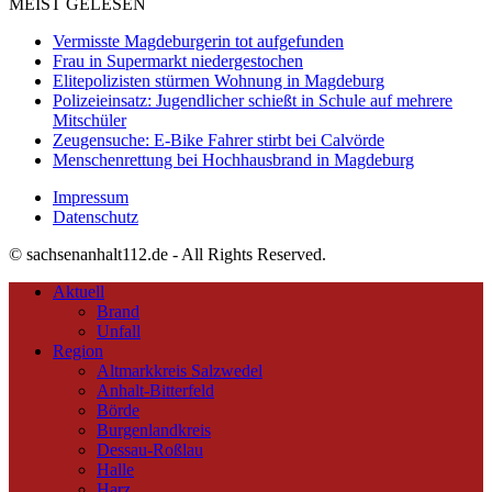
MEIST GELESEN
Vermisste Magdeburgerin tot aufgefunden
Frau in Supermarkt niedergestochen
Elitepolizisten stürmen Wohnung in Magdeburg
Polizeieinsatz: Jugendlicher schießt in Schule auf mehrere
Mitschüler
Zeugensuche: E-Bike Fahrer stirbt bei Calvörde
Menschenrettung bei Hochhausbrand in Magdeburg
Impressum
Datenschutz
© sachsenanhalt112.de - All Rights Reserved.
Aktuell
Brand
Unfall
Region
Altmarkkreis Salzwedel
Anhalt-Bitterfeld
Börde
Burgenlandkreis
Dessau-Roßlau
Halle
Harz