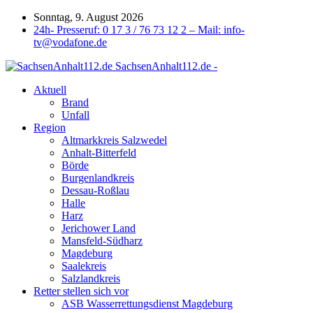
Sonntag, 9. August 2026
24h- Presseruf: 0 17 3 / 76 73 12 2 – Mail: info-
tv@vodafone.de
SachsenAnhalt112.de -
Aktuell
Brand
Unfall
Region
Altmarkkreis Salzwedel
Anhalt-Bitterfeld
Börde
Burgenlandkreis
Dessau-Roßlau
Halle
Harz
Jerichower Land
Mansfeld-Südharz
Magdeburg
Saalekreis
Salzlandkreis
Retter stellen sich vor
ASB Wasserrettungsdienst Magdeburg