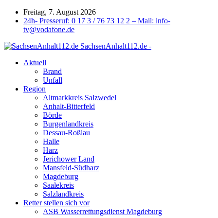
Freitag, 7. August 2026
24h- Presseruf: 0 17 3 / 76 73 12 2 – Mail: info-
tv@vodafone.de
SachsenAnhalt112.de -
Aktuell
Brand
Unfall
Region
Altmarkkreis Salzwedel
Anhalt-Bitterfeld
Börde
Burgenlandkreis
Dessau-Roßlau
Halle
Harz
Jerichower Land
Mansfeld-Südharz
Magdeburg
Saalekreis
Salzlandkreis
Retter stellen sich vor
ASB Wasserrettungsdienst Magdeburg