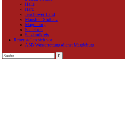
Halle
Harz
Jerichower Land
Mansfeld-Südharz
Magdeburg
Saalekreis
Salzlandkreis
Retter stellen sich vor
ASB Wasserrettungsdienst Magdeburg