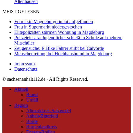
Altenhausen
MEIST GELESEN
Vermisste Magdeburgerin tot aufgefunden
Frau in Supermarkt niedergestochen
Elitepolizisten stürmen Wohnung in Magdeburg
Polizeieinsatz: Jugendlicher schießt in Schule auf mehrere
Mitschüler
Zeugensuche: E-Bike Fahrer stirbt bei Calvörde
Menschenrettung bei Hochhausbrand in Magdeburg
Impressum
Datenschutz
© sachsenanhalt112.de - All Rights Reserved.
Aktuell
Brand
Unfall
Region
Altmarkkreis Salzwedel
Anhalt-Bitterfeld
Börde
Burgenlandkreis
Dessau-Roßlau