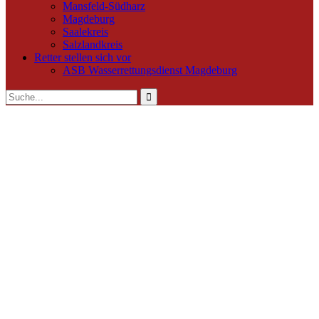
Mansfeld-Südharz
Magdeburg
Saalekreis
Salzlandkreis
Retter stellen sich vor
ASB Wasserrettungsdienst Magdeburg