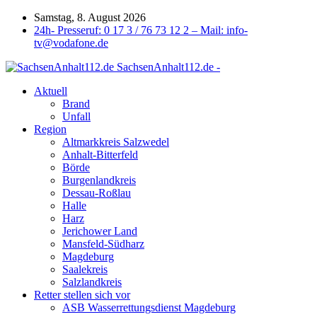
Samstag, 8. August 2026
24h- Presseruf: 0 17 3 / 76 73 12 2 – Mail: info-
tv@vodafone.de
SachsenAnhalt112.de -
Aktuell
Brand
Unfall
Region
Altmarkkreis Salzwedel
Anhalt-Bitterfeld
Börde
Burgenlandkreis
Dessau-Roßlau
Halle
Harz
Jerichower Land
Mansfeld-Südharz
Magdeburg
Saalekreis
Salzlandkreis
Retter stellen sich vor
ASB Wasserrettungsdienst Magdeburg