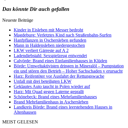
Das könnte Dir auch gefallen
Neueste Beiträge
Kinder in Eisleben mit Messer bedroht
Magdeburg: Verletztes Kind nach Straßenbahn-Surfen
Hanfpflanzen in Oschersleben gefunden
Mann in Haldensleben niedergestochen
LKW verliert Gärreste auf A 2
Ladendiebstahl: Sexspielzeug entwendet
Calvörde: Brand eines Einfamilienhauses in Klüden
Börde: Umweltaktivisten dringen in Mineralöl – Pumpstation
ein und stören den Betrieb – Hoher Sachschaden v erursacht
Harz: Reifentöter vor Ausfahrt der Rettungswache
Unfall mit drei beteiligten LKW
Geklautes Auto taucht in Polen wieder auf
Harz: Mit Quad gegen Laterne geprallt
Schönebeck: Brand eines Mehrfamilienhauses
Brand Mehrfamilienhaus in Aschersleben
Landkreis Börde: Brand eines leerstehenden Hauses in
Altenhausen
MEIST GELESEN