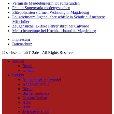
Vermisste Magdeburgerin tot aufgefunden
Frau in Supermarkt niedergestochen
Elitepolizisten stürmen Wohnung in Magdeburg
Polizeieinsatz: Jugendlicher schießt in Schule auf mehrere
Mitschüler
Zeugensuche: E-Bike Fahrer stirbt bei Calvörde
Menschenrettung bei Hochhausbrand in Magdeburg
Impressum
Datenschutz
© sachsenanhalt112.de - All Rights Reserved.
Aktuell
Brand
Unfall
Region
Altmarkkreis Salzwedel
Anhalt-Bitterfeld
Börde
Burgenlandkreis
Dessau-Roßlau
Halle
Harz
Jerichower Land