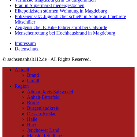
Frau in Supermarkt niedergestochen
Elitepolizisten stürmen Wohnung in Magdeburg
Polizeieinsatz: Jugendlicher schießt in Schule auf mehrere
Mitschüler
Zeugensuche: E-Bike Fahrer stirbt bei Calvörde
Menschenrettung bei Hochhausbrand in Magdeburg
Impressum
Datenschutz
© sachsenanhalt112.de - All Rights Reserved.
Aktuell
Brand
Unfall
Region
Altmarkkreis Salzwedel
Anhalt-Bitterfeld
Börde
Burgenlandkreis
Dessau-Roßlau
Halle
Harz
Jerichower Land
Mansfeld-Südharz