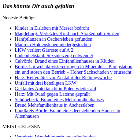
Das könnte Dir auch gefallen
Neueste Beiträge
Kinder in Eisleben mit Messer bedroht
Magdeburg: Verletztes Kind nach Straßenbahn-Surfen
Hanfpflanzen in Oschersleben gefunden
Mann in Haldensleben niedergestochen
LKW verliert Gärreste auf A 2
Ladendiebstahl: Sexspielzeug entwendet
Calvörde: Brand eines Einfamilienhauses in Klüden
Börde: Umweltaktivisten dringen in Mineralöl – Pumpstation
ein und stören den Betrieb – Hoher Sachschaden v erursacht
Harz: Reifentöter vor Ausfahrt der Rettungswache
Unfall mit drei beteiligten LKW
Geklautes Auto taucht in Polen wieder auf
Harz: Mit Quad gegen Laterne geprallt
Schönebeck: Brand eines Mehrfamilienhauses
Brand Mehrfamilienhaus in Aschersleben
Landkreis Börde: Brand eines leerstehenden Hauses in
Altenhausen
MEIST GELESEN
Vermisste Magdeburgerin tot aufgefunden