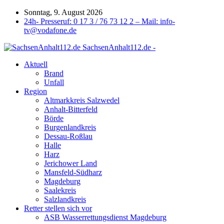
Sonntag, 9. August 2026
24h- Presseruf: 0 17 3 / 76 73 12 2 – Mail: info-
tv@vodafone.de
SachsenAnhalt112.de -
Aktuell
Brand
Unfall
Region
Altmarkkreis Salzwedel
Anhalt-Bitterfeld
Börde
Burgenlandkreis
Dessau-Roßlau
Halle
Harz
Jerichower Land
Mansfeld-Südharz
Magdeburg
Saalekreis
Salzlandkreis
Retter stellen sich vor
ASB Wasserrettungsdienst Magdeburg