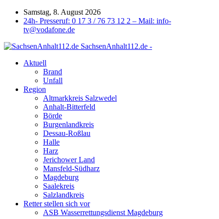
Samstag, 8. August 2026
24h- Presseruf: 0 17 3 / 76 73 12 2 – Mail: info-
tv@vodafone.de
SachsenAnhalt112.de -
Aktuell
Brand
Unfall
Region
Altmarkkreis Salzwedel
Anhalt-Bitterfeld
Börde
Burgenlandkreis
Dessau-Roßlau
Halle
Harz
Jerichower Land
Mansfeld-Südharz
Magdeburg
Saalekreis
Salzlandkreis
Retter stellen sich vor
ASB Wasserrettungsdienst Magdeburg