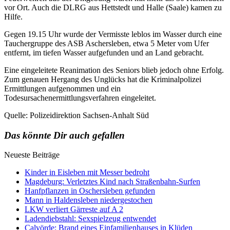
vor Ort. Auch die DLRG aus Hettstedt und Halle (Saale) kamen zu
Hilfe.
Gegen 19.15 Uhr wurde der Vermisste leblos im Wasser durch eine
Tauchergruppe des ASB Aschersleben, etwa 5 Meter vom Ufer
entfernt, im tiefen Wasser aufgefunden und an Land gebracht.
Eine eingeleitete Reanimation des Seniors blieb jedoch ohne Erfolg.
Zum genauen Hergang des Unglücks hat die Kriminalpolizei
Ermittlungen aufgenommen und ein
Todesursachenermittlungsverfahren eingeleitet.
Quelle: Polizeidirektion Sachsen-Anhalt Süd
Das könnte Dir auch gefallen
Neueste Beiträge
Kinder in Eisleben mit Messer bedroht
Magdeburg: Verletztes Kind nach Straßenbahn-Surfen
Hanfpflanzen in Oschersleben gefunden
Mann in Haldensleben niedergestochen
LKW verliert Gärreste auf A 2
Ladendiebstahl: Sexspielzeug entwendet
Calvörde: Brand eines Einfamilienhauses in Klüden