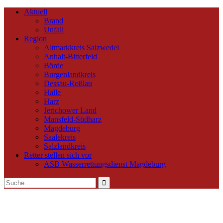
Aktuell
Brand
Unfall
Region
Altmarkkreis Salzwedel
Anhalt-Bitterfeld
Börde
Burgenlandkreis
Dessau-Roßlau
Halle
Harz
Jerichower Land
Mansfeld-Südharz
Magdeburg
Saalekreis
Salzlandkreis
Retter stellen sich vor
ASB Wasserrettungsdienst Magdeburg