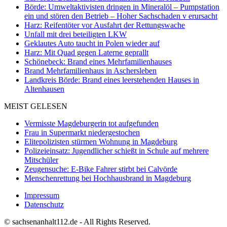
Börde: Umweltaktivisten dringen in Mineralöl – Pumpstation
ein und stören den Betrieb – Hoher Sachschaden v erursacht
Harz: Reifentöter vor Ausfahrt der Rettungswache
Unfall mit drei beteiligten LKW
Geklautes Auto taucht in Polen wieder auf
Harz: Mit Quad gegen Laterne geprallt
Schönebeck: Brand eines Mehrfamilienhauses
Brand Mehrfamilienhaus in Aschersleben
Landkreis Börde: Brand eines leerstehenden Hauses in
Altenhausen
MEIST GELESEN
Vermisste Magdeburgerin tot aufgefunden
Frau in Supermarkt niedergestochen
Elitepolizisten stürmen Wohnung in Magdeburg
Polizeieinsatz: Jugendlicher schießt in Schule auf mehrere
Mitschüler
Zeugensuche: E-Bike Fahrer stirbt bei Calvörde
Menschenrettung bei Hochhausbrand in Magdeburg
Impressum
Datenschutz
© sachsenanhalt112.de - All Rights Reserved.