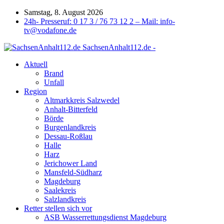
Samstag, 8. August 2026
24h- Presseruf: 0 17 3 / 76 73 12 2 – Mail: info-
tv@vodafone.de
SachsenAnhalt112.de -
Aktuell
Brand
Unfall
Region
Altmarkkreis Salzwedel
Anhalt-Bitterfeld
Börde
Burgenlandkreis
Dessau-Roßlau
Halle
Harz
Jerichower Land
Mansfeld-Südharz
Magdeburg
Saalekreis
Salzlandkreis
Retter stellen sich vor
ASB Wasserrettungsdienst Magdeburg