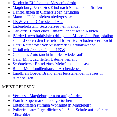
Kinder in Eisleben mit Messer bedroht
Magdeburg: Verletztes Kind nach Straßenbahn-Surfen
Hanfpflanzen in Oschersleben gefunden
Mann in Haldensleben niedergestochen
LKW verliert Gärreste auf A 2
Ladendiebstahl: Sexspielzeug entwendet
Calvörde: Brand eines Einfamilienhauses in Klüden
Börde: Umweltaktivisten dringen in Mineralöl – Pumpstation
ein und stören den Betrieb – Hoher Sachschaden v erursacht
Harz: Reifentöter vor Ausfahrt der Rettungswache
Unfall mit drei beteiligten LKW
Geklautes Auto taucht in Polen wieder auf
Harz: Mit Quad gegen Laterne geprallt
Schönebeck: Brand eines Mehrfamilienhauses
Brand Mehrfamilienhaus in Aschersleben
Landkreis Börde: Brand eines leerstehenden Hauses in
Altenhausen
MEIST GELESEN
Vermisste Magdeburgerin tot aufgefunden
Frau in Supermarkt niedergestochen
Elitepolizisten stürmen Wohnung in Magdeburg
Polizeieinsatz: Jugendlicher schießt in Schule auf mehrere
Mitschüler