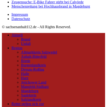
Zeugensuche: E-Bike Fahrer stirbt bei Calvörde
Menschenrettung bei Hochhausbrand in Magdeburg
Impressum
Datenschutz
© sachsenanhalt112.de - All Rights Reserved.
Aktuell
Brand
Unfall
Region
Altmarkkreis Salzwedel
Anhalt-Bitterfeld
Börde
Burgenlandkreis
Dessau-Roßlau
Halle
Harz
Jerichower Land
Mansfeld-Südharz
Magdeburg
Saalekreis
Salzlandkreis
Retter stellen sich vor