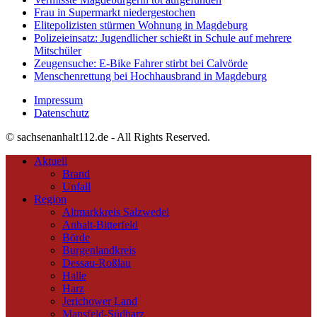
Frau in Supermarkt niedergestochen
Elitepolizisten stürmen Wohnung in Magdeburg
Polizeieinsatz: Jugendlicher schießt in Schule auf mehrere
Mitschüler
Zeugensuche: E-Bike Fahrer stirbt bei Calvörde
Menschenrettung bei Hochhausbrand in Magdeburg
Impressum
Datenschutz
© sachsenanhalt112.de - All Rights Reserved.
Aktuell
Brand
Unfall
Region
Altmarkkreis Salzwedel
Anhalt-Bitterfeld
Börde
Burgenlandkreis
Dessau-Roßlau
Halle
Harz
Jerichower Land
Mansfeld-Südharz