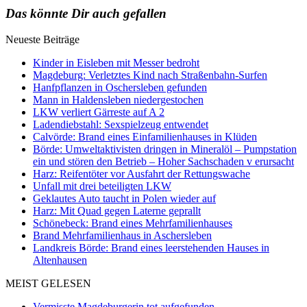
Das könnte Dir auch gefallen
Neueste Beiträge
Kinder in Eisleben mit Messer bedroht
Magdeburg: Verletztes Kind nach Straßenbahn-Surfen
Hanfpflanzen in Oschersleben gefunden
Mann in Haldensleben niedergestochen
LKW verliert Gärreste auf A 2
Ladendiebstahl: Sexspielzeug entwendet
Calvörde: Brand eines Einfamilienhauses in Klüden
Börde: Umweltaktivisten dringen in Mineralöl – Pumpstation
ein und stören den Betrieb – Hoher Sachschaden v erursacht
Harz: Reifentöter vor Ausfahrt der Rettungswache
Unfall mit drei beteiligten LKW
Geklautes Auto taucht in Polen wieder auf
Harz: Mit Quad gegen Laterne geprallt
Schönebeck: Brand eines Mehrfamilienhauses
Brand Mehrfamilienhaus in Aschersleben
Landkreis Börde: Brand eines leerstehenden Hauses in
Altenhausen
MEIST GELESEN
Vermisste Magdeburgerin tot aufgefunden