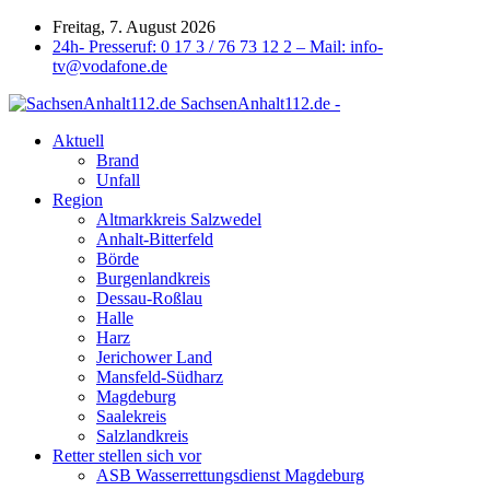
Freitag, 7. August 2026
24h- Presseruf: 0 17 3 / 76 73 12 2 – Mail: info-
tv@vodafone.de
SachsenAnhalt112.de -
Aktuell
Brand
Unfall
Region
Altmarkkreis Salzwedel
Anhalt-Bitterfeld
Börde
Burgenlandkreis
Dessau-Roßlau
Halle
Harz
Jerichower Land
Mansfeld-Südharz
Magdeburg
Saalekreis
Salzlandkreis
Retter stellen sich vor
ASB Wasserrettungsdienst Magdeburg