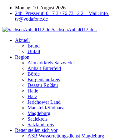
Montag, 10. August 2026
24h- Presseruf: 0 17 3 / 76 73 12 2 – Mail: info-
tv@vodafone.de
SachsenAnhalt112.de -
Aktuell
Brand
Unfall
Region
Altmarkkreis Salzwedel
Anhalt-Bitterfeld
Börde
Burgenlandkreis
Dessau-Roßlau
Halle
Harz
Jerichower Land
Mansfeld-Südharz
Magdeburg
Saalekreis
Salzlandkreis
Retter stellen sich vor
ASB Wasserrettungsdienst Magdeburg