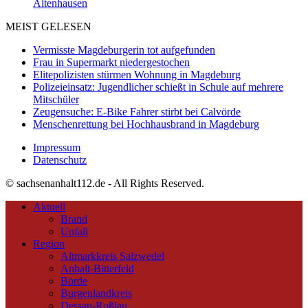
Altenhausen
MEIST GELESEN
Vermisste Magdeburgerin tot aufgefunden
Frau in Supermarkt niedergestochen
Elitepolizisten stürmen Wohnung in Magdeburg
Polizeieinsatz: Jugendlicher schießt in Schule auf mehrere
Mitschüler
Zeugensuche: E-Bike Fahrer stirbt bei Calvörde
Menschenrettung bei Hochhausbrand in Magdeburg
Impressum
Datenschutz
© sachsenanhalt112.de - All Rights Reserved.
Aktuell
Brand
Unfall
Region
Altmarkkreis Salzwedel
Anhalt-Bitterfeld
Börde
Burgenlandkreis
Dessau-Roßlau