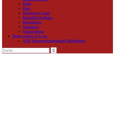
Halle
Harz
Jerichower Land
Mansfeld-Südharz
Magdeburg
Saalekreis
Salzlandkreis
Retter stellen sich vor
ASB Wasserrettungsdienst Magdeburg