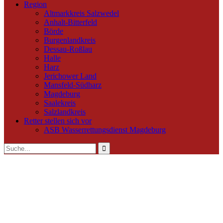
Region
Altmarkkreis Salzwedel
Anhalt-Bitterfeld
Börde
Burgenlandkreis
Dessau-Roßlau
Halle
Harz
Jerichower Land
Mansfeld-Südharz
Magdeburg
Saalekreis
Salzlandkreis
Retter stellen sich vor
ASB Wasserrettungsdienst Magdeburg