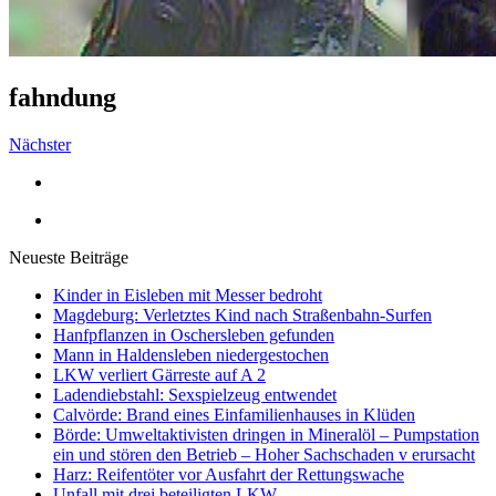
fahndung
Nächster
Neueste Beiträge
Kinder in Eisleben mit Messer bedroht
Magdeburg: Verletztes Kind nach Straßenbahn-Surfen
Hanfpflanzen in Oschersleben gefunden
Mann in Haldensleben niedergestochen
LKW verliert Gärreste auf A 2
Ladendiebstahl: Sexspielzeug entwendet
Calvörde: Brand eines Einfamilienhauses in Klüden
Börde: Umweltaktivisten dringen in Mineralöl – Pumpstation
ein und stören den Betrieb – Hoher Sachschaden v erursacht
Harz: Reifentöter vor Ausfahrt der Rettungswache
Unfall mit drei beteiligten LKW