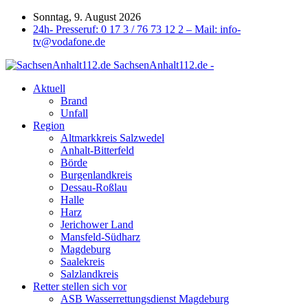
Sonntag, 9. August 2026
24h- Presseruf: 0 17 3 / 76 73 12 2 – Mail: info-
tv@vodafone.de
SachsenAnhalt112.de -
Aktuell
Brand
Unfall
Region
Altmarkkreis Salzwedel
Anhalt-Bitterfeld
Börde
Burgenlandkreis
Dessau-Roßlau
Halle
Harz
Jerichower Land
Mansfeld-Südharz
Magdeburg
Saalekreis
Salzlandkreis
Retter stellen sich vor
ASB Wasserrettungsdienst Magdeburg