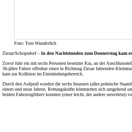
Foto: Tom Wunderlich
Ziesar/Schopsdorf –
In den Nachtstunden zum Donnerstag kam es im
Zuvor fuhr ein mit sechs Personen besetzter Kia, an der Anschlussste
36-jähre Fahrer offenbar einen in Richtung Ziesar fahrenden Kleintr
kam zur Kollision im Einmündungsbereich.
Durch den Aufprall wurden die sechs Insassen (alles polnische Staats
einem und neun Jahren. Rettungskräfte kümmerten sich umgehend um d
beiden Fahrzeugführer konnten (einer leicht, der andere unverletzt) v