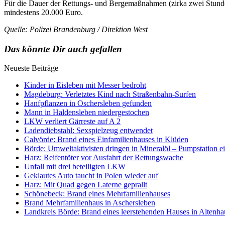
Für die Dauer der Rettungs- und Bergemaßnahmen (zirka zwei Stunden
mindestens 20.000 Euro.
Quelle: Polizei Brandenburg / Direktion West
Das könnte Dir auch gefallen
Neueste Beiträge
Kinder in Eisleben mit Messer bedroht
Magdeburg: Verletztes Kind nach Straßenbahn-Surfen
Hanfpflanzen in Oschersleben gefunden
Mann in Haldensleben niedergestochen
LKW verliert Gärreste auf A 2
Ladendiebstahl: Sexspielzeug entwendet
Calvörde: Brand eines Einfamilienhauses in Klüden
Börde: Umweltaktivisten dringen in Mineralöl – Pumpstation e
Harz: Reifentöter vor Ausfahrt der Rettungswache
Unfall mit drei beteiligten LKW
Geklautes Auto taucht in Polen wieder auf
Harz: Mit Quad gegen Laterne geprallt
Schönebeck: Brand eines Mehrfamilienhauses
Brand Mehrfamilienhaus in Aschersleben
Landkreis Börde: Brand eines leerstehenden Hauses in Altenh