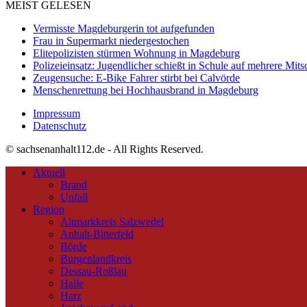
MEIST GELESEN
Vermisste Magdeburgerin tot aufgefunden
Frau in Supermarkt niedergestochen
Elitepolizisten stürmen Wohnung in Magdeburg
Polizeieinsatz: Jugendlicher schießt in Schule auf mehrere Mits
Zeugensuche: E-Bike Fahrer stirbt bei Calvörde
Menschenrettung bei Hochhausbrand in Magdeburg
Impressum
Datenschutz
© sachsenanhalt112.de - All Rights Reserved.
Aktuell
Brand
Unfall
Region
Altmarkkreis Salzwedel
Anhalt-Bitterfeld
Börde
Burgenlandkreis
Dessau-Roßlau
Halle
Harz