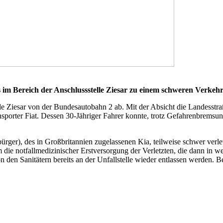
 Bereich der Anschlussstelle Ziesar zu einem schweren Verkehrsu
lle Ziesar von der Bundesautobahn 2 ab. Mit der Absicht die Landesstr
ansporter Fiat. Dessen 30-Jähriger Fahrer konnte, trotz Gefahrenbrem
bürger), des in Großbritannien zugelassenen Kia, teilweise schwer verl
ie notfallmedizinischer Erstversorgung der Verletzten, die dann in w
on den Sanitätern bereits an der Unfallstelle wieder entlassen werden. 