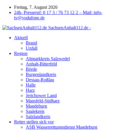
Freitag, 7. August 2026
24h- Presseruf: 0 17 3 / 76 73 12 2 – Mail: info-
tv@vodafone.de
SachsenAnhalt112.de -
Aktuell
Brand
Unfall
Region
Altmarkkreis Salzwedel
Anhalt-Bitterfeld
Börde
Burgenlandkreis
Dessau-Roßlau
Halle
Harz
Jerichower Land
Mansfeld-Südharz
Magdeburg
Saalekreis
Salzlandkreis
Retter stellen sich vor
ASB Wasserrettungsdienst Magdeburg