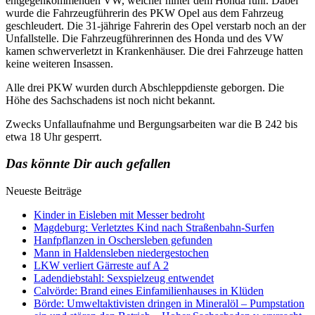
entgegenkommenden VW, welcher hinter dem Honda fuhr. Dabei
wurde die Fahrzeugführerin des PKW Opel aus dem Fahrzeug
geschleudert. Die 31-jährige Fahrerin des Opel verstarb noch an der
Unfallstelle. Die Fahrzeugführerinnen des Honda und des VW
kamen schwerverletzt in Krankenhäuser. Die drei Fahrzeuge hatten
keine weiteren Insassen.
Alle drei PKW wurden durch Abschleppdienste geborgen. Die
Höhe des Sachschadens ist noch nicht bekannt.
Zwecks Unfallaufnahme und Bergungsarbeiten war die B 242 bis
etwa 18 Uhr gesperrt.
Das könnte Dir auch gefallen
Neueste Beiträge
Kinder in Eisleben mit Messer bedroht
Magdeburg: Verletztes Kind nach Straßenbahn-Surfen
Hanfpflanzen in Oschersleben gefunden
Mann in Haldensleben niedergestochen
LKW verliert Gärreste auf A 2
Ladendiebstahl: Sexspielzeug entwendet
Calvörde: Brand eines Einfamilienhauses in Klüden
Börde: Umweltaktivisten dringen in Mineralöl – Pumpstation