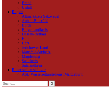
Brand
Unfall
Region
Altmarkkreis Salzwedel
Anhalt-Bitterfeld
Börde
Burgenlandkreis
Dessau-Roßlau
Halle
Harz
Jerichower Land
Mansfeld-Südharz
Magdeburg
Saalekreis
Salzlandkreis
Retter stellen sich vor
ASB Wasserrettungsdienst Magdeburg