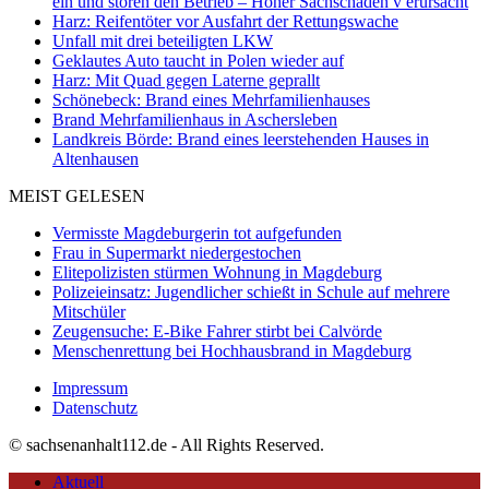
ein und stören den Betrieb – Hoher Sachschaden v erursacht
Harz: Reifentöter vor Ausfahrt der Rettungswache
Unfall mit drei beteiligten LKW
Geklautes Auto taucht in Polen wieder auf
Harz: Mit Quad gegen Laterne geprallt
Schönebeck: Brand eines Mehrfamilienhauses
Brand Mehrfamilienhaus in Aschersleben
Landkreis Börde: Brand eines leerstehenden Hauses in
Altenhausen
MEIST GELESEN
Vermisste Magdeburgerin tot aufgefunden
Frau in Supermarkt niedergestochen
Elitepolizisten stürmen Wohnung in Magdeburg
Polizeieinsatz: Jugendlicher schießt in Schule auf mehrere
Mitschüler
Zeugensuche: E-Bike Fahrer stirbt bei Calvörde
Menschenrettung bei Hochhausbrand in Magdeburg
Impressum
Datenschutz
© sachsenanhalt112.de - All Rights Reserved.
Aktuell