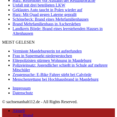
Harz: Reifentöter vor Ausfahrt der Rettungswache
Unfall mit drei beteiligten LKW
Geklautes Auto taucht in Polen wieder auf
Harz: Mit Quad gegen Laterne geprallt
Schönebeck: Brand eines Mehrfamilienhauses
Brand Mehrfamilienhaus in Aschersleben
Landkreis Börde: Brand eines leerstehenden Hauses in
Altenhausen
MEIST GELESEN
Vermisste Magdeburgerin tot aufgefunden
Frau in Supermarkt niedergestochen
Elitepolizisten stürmen Wohnung in Magdeburg
Polizeieinsatz: Jugendlicher schießt in Schule auf mehrere
Mitschüler
Zeugensuche: E-Bike Fahrer stirbt bei Calvörde
Menschenrettung bei Hochhausbrand in Magdeburg
Impressum
Datenschutz
© sachsenanhalt112.de - All Rights Reserved.
Aktuell
Brand