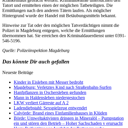
Krankenhaus gebracht werden. Kriminalbeamte untersuchten den
Tatort und ermittelten einen der möglichen Tatbeteiligten. Die
Ermittlungen nach den anderen Tätern laufen. Als möglicher
Hintergrund wurde der Handel mit Betäubungsmitteln bekannt.
Hinweise zur Tat oder den möglichen Tatverdächtigen nimmt die
Polizei in Magdeburg entgegen, welche die Ermittlungen
übernommen hat. Sie erreichen den Kriminaldauerdienst unter 0391-
546-5196.
Quelle: Polizeiinspektion Magdeburg
Das könnte Dir auch gefallen
Neueste Beiträge
Kinder in Eisleben mit Messer bedroht
Magdeburg: Verletztes Kind nach Straßenbahn-Surfen
Hanfpflanzen in Oschersleben gefunden
Mann in Haldensleben niedergestochen
LKW verliert Gärreste auf A 2
Ladendiebstahl: Sexspielzeug entwendet
Calvörde: Brand eines Einfamilienhauses in Klüden
Börde: Umweltaktivisten dringen in Mineralöl – Pumpstation
ein und stören den Betrieb – Hoher Sachschaden v erursacht