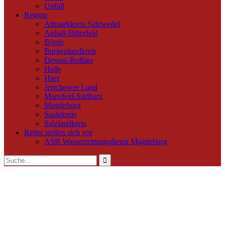
Unfall
Region
Altmarkkreis Salzwedel
Anhalt-Bitterfeld
Börde
Burgenlandkreis
Dessau-Roßlau
Halle
Harz
Jerichower Land
Mansfeld-Südharz
Magdeburg
Saalekreis
Salzlandkreis
Retter stellen sich vor
ASB Wasserrettungsdienst Magdeburg