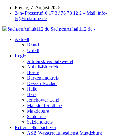
Freitag, 7. August 2026
24h- Presseruf: 0 17 3 / 76 73 12 2 – Mail: info-
tv@vodafone.de
SachsenAnhalt112.de -
Aktuell
Brand
Unfall
Region
Altmarkkreis Salzwedel
Anhalt-Bitterfeld
Börde
Burgenlandkreis
Dessau-Roßlau
Halle
Harz
Jerichower Land
Mansfeld-Südharz
Magdeburg
Saalekreis
Salzlandkreis
Retter stellen sich vor
ASB Wasserrettungsdienst Magdeburg