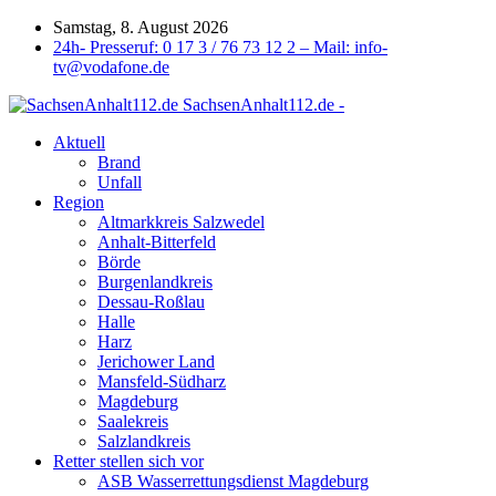
Samstag, 8. August 2026
24h- Presseruf: 0 17 3 / 76 73 12 2 – Mail: info-
tv@vodafone.de
SachsenAnhalt112.de -
Aktuell
Brand
Unfall
Region
Altmarkkreis Salzwedel
Anhalt-Bitterfeld
Börde
Burgenlandkreis
Dessau-Roßlau
Halle
Harz
Jerichower Land
Mansfeld-Südharz
Magdeburg
Saalekreis
Salzlandkreis
Retter stellen sich vor
ASB Wasserrettungsdienst Magdeburg