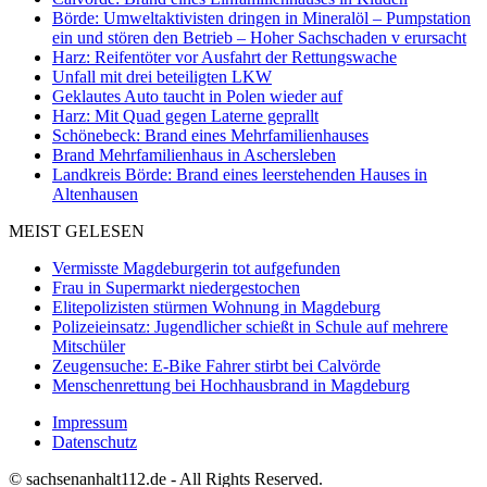
Börde: Umweltaktivisten dringen in Mineralöl – Pumpstation
ein und stören den Betrieb – Hoher Sachschaden v erursacht
Harz: Reifentöter vor Ausfahrt der Rettungswache
Unfall mit drei beteiligten LKW
Geklautes Auto taucht in Polen wieder auf
Harz: Mit Quad gegen Laterne geprallt
Schönebeck: Brand eines Mehrfamilienhauses
Brand Mehrfamilienhaus in Aschersleben
Landkreis Börde: Brand eines leerstehenden Hauses in
Altenhausen
MEIST GELESEN
Vermisste Magdeburgerin tot aufgefunden
Frau in Supermarkt niedergestochen
Elitepolizisten stürmen Wohnung in Magdeburg
Polizeieinsatz: Jugendlicher schießt in Schule auf mehrere
Mitschüler
Zeugensuche: E-Bike Fahrer stirbt bei Calvörde
Menschenrettung bei Hochhausbrand in Magdeburg
Impressum
Datenschutz
© sachsenanhalt112.de - All Rights Reserved.