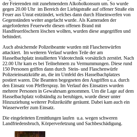
der Feierenden mit zunehmendem Alkoholkonsum um. So wurde
gegen 20.00 Uhr im Bereich der Liebigstraße auf offener Straße ein
Feuer aus Unrat entzündet, welches dann durch Hineinwerfen von
Gegenständen weiter angefacht wurde. Als Kameraden der
angeforderten Feuerwehr diesen offenen Brand mit
Handfeuerlöschern löschen wollten, wurden diese angegriffen und
behindert.
Auch absichernde Polizeibeamte wurden mit Flaschenwürfen
attackiert. Im weiteren Verlauf wurden Teile der am
Hasselbachplatz installierten Videotechnik vorsätzlich zerstört. Nach
22.00 Uhr kam es bei Teilnehmern zu Vermummungen. Diese rund
150 Personen griffen dann durch Stein- und Flaschenwürfe
Polizeieinsatzkräfte an, die im Umfeld des Hasselbachplatzes
postiert waren. Die Beamten begegneten den Angriffen u.a. durch
den Einsatz von Pfefferspray. Im Verlauf des Einsatzes wurden
mehrere Personen in Gewahrsam genommen. Um die Lage auf dem
Hasselbachplatz vollständig zu beruhigen, wurde dieser unter
Hinzuziehung weiterer Polizeikräfte geräumt. Dabei kam auch ein
Wasserwerfer zum Einsatz.
Die eingeleiteten Ermittlungen laufen u.a. wegen schweren
Landfriedensbruch, Körperverletzung und Sachbeschädigung.