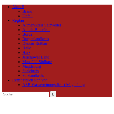
Aktuell
Brand
Unfall
Region
Altmarkkreis Salzwedel
Anhalt-Bitterfeld
Börde
Burgenlandkreis
Dessau-Roßlau
Halle
Harz
Jerichower Land
Mansfeld-Südharz
Magdeburg
Saalekreis
Salzlandkreis
Retter stellen sich vor
ASB Wasserrettungsdienst Magdeburg