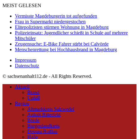
MEIST GELESEN
Vermisste Magdeburgerin tot aufgefunden
Frau in Supermarkt niedergestochen
Elitepolizisten stürmen Wohnung in Magdeburg
Polizeieinsatz: Jugendlicher schießt in Schule auf mehrere
Mitschüler
Zeugensuche: E-Bike Fahrer stirbt bei Calvörde
Menschenrettung bei Hochhausbrand in Magdeburg
Impressum
Datenschutz
© sachsenanhalt112.de - All Rights Reserved.
Aktuell
Brand
Unfall
Region
Altmarkkreis Salzwedel
Anhalt-Bitterfeld
Börde
Burgenlandkreis
Dessau-Roßlau
Halle