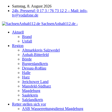
Samstag, 8. August 2026
24h- Presseruf: 0 17 3 / 76 73 12 2 – Mail: info-
tv@vodafone.de
SachsenAnhalt112.de -
Aktuell
Brand
Unfall
Region
Altmarkkreis Salzwedel
Anhalt-Bitterfeld
Börde
Burgenlandkreis
Dessau-Roßlau
Halle
Harz
Jerichower Land
Mansfeld-Südharz
Magdeburg
Saalekreis
Salzlandkreis
Retter stellen sich vor
ASB Wasserrettungsdienst Magdeburg