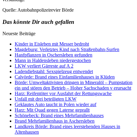
Quelle: Autobahnpolizeirevier Börde
Das könnte Dir auch gefallen
Neueste Beiträge
Kinder in Eisleben mit Messer bedroht
Magdeburg: Verletztes Kind nach Straßenbahn-Surfen
Hanfpflanzen in Oschersleben gefunden
Mann in Haldensleben niedergestochen
LKW verliert Gärreste auf A 2
Ladendiebstahl: Sexspielzeug entwendet
Calvörde: Brand eines Einfamilienhauses in Klüden
Börde: Umweltaktivisten dringen in Mineralöl – Pumpstation
ein und stören den Betrieb – Hoher Sachschaden v erursacht
Harz: Reifentöter vor Ausfahrt der Rettungswache
Unfall mit drei beteiligten LKW
Geklautes Auto taucht in Polen wieder auf
Harz: Mit Quad gegen Laterne geprallt
Schönebeck: Brand eines Mehrfamilienhauses
Brand Mehrfamilienhaus in Aschersleben
Landkreis Börde: Brand eines leerstehenden Hauses in
Altenhausen