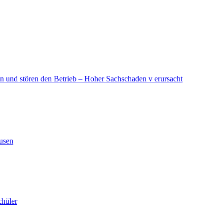
in und stören den Betrieb – Hoher Sachschaden v erursacht
ausen
chüler