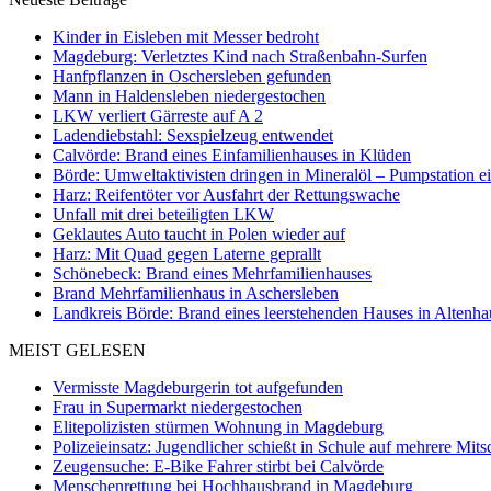
Kinder in Eisleben mit Messer bedroht
Magdeburg: Verletztes Kind nach Straßenbahn-Surfen
Hanfpflanzen in Oschersleben gefunden
Mann in Haldensleben niedergestochen
LKW verliert Gärreste auf A 2
Ladendiebstahl: Sexspielzeug entwendet
Calvörde: Brand eines Einfamilienhauses in Klüden
Börde: Umweltaktivisten dringen in Mineralöl – Pumpstation e
Harz: Reifentöter vor Ausfahrt der Rettungswache
Unfall mit drei beteiligten LKW
Geklautes Auto taucht in Polen wieder auf
Harz: Mit Quad gegen Laterne geprallt
Schönebeck: Brand eines Mehrfamilienhauses
Brand Mehrfamilienhaus in Aschersleben
Landkreis Börde: Brand eines leerstehenden Hauses in Altenh
MEIST GELESEN
Vermisste Magdeburgerin tot aufgefunden
Frau in Supermarkt niedergestochen
Elitepolizisten stürmen Wohnung in Magdeburg
Polizeieinsatz: Jugendlicher schießt in Schule auf mehrere Mits
Zeugensuche: E-Bike Fahrer stirbt bei Calvörde
Menschenrettung bei Hochhausbrand in Magdeburg