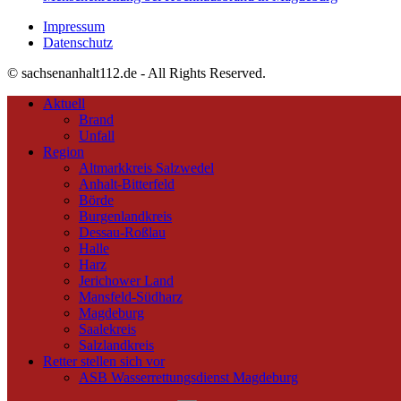
Impressum
Datenschutz
© sachsenanhalt112.de - All Rights Reserved.
Aktuell
Brand
Unfall
Region
Altmarkkreis Salzwedel
Anhalt-Bitterfeld
Börde
Burgenlandkreis
Dessau-Roßlau
Halle
Harz
Jerichower Land
Mansfeld-Südharz
Magdeburg
Saalekreis
Salzlandkreis
Retter stellen sich vor
ASB Wasserrettungsdienst Magdeburg