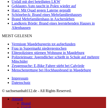
Unfall mit drei beteiligten LKW
Geklautes Auto taucht in Polen wieder auf
Harz: Mit Quad gegen Laterne geprallt
Schönebeck: Brand eines Mehrfamilienhauses
Brand Mehrfamilienhaus in Aschersleben
Landkreis Börde: Brand eines leerstehenden Hauses in
Altenhausen
MEIST GELESEN
Vermisste Magdeburgerin tot aufgefunden
Frau in Supermarkt niedergestochen
Elitepolizisten stürmen Wohnung in Magdeburg
Polizeieinsatz: Jugendlicher schießt in Schule auf mehrere
Mitschüler
Zeugensuche: E-Bike Fahrer stirbt bei Calvörde
Menschenrettung bei Hochhausbrand in Magdeburg
Impressum
Datenschutz
© sachsenanhalt112.de - All Rights Reserved.
Aktuell
Brand
Unfall