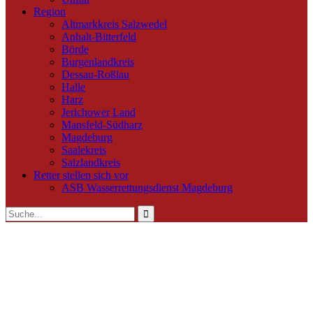
Region
Altmarkkreis Salzwedel
Anhalt-Bitterfeld
Börde
Burgenlandkreis
Dessau-Roßlau
Halle
Harz
Jerichower Land
Mansfeld-Südharz
Magdeburg
Saalekreis
Salzlandkreis
Retter stellen sich vor
ASB Wasserrettungsdienst Magdeburg