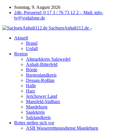
Sonntag, 9. August 2026
24h- Presseruf: 0 17 3 / 76 73 12 2 – Mail: info-
tv@vodafone.de
SachsenAnhalt112.de -
Aktuell
Brand
Unfall
Region
Altmarkkreis Salzwedel
Anhalt-Bitterfeld
Börde
Burgenlandkreis
Dessau-Roßlau
Halle
Harz
Jerichower Land
Mansfeld-Südharz
Magdeburg
Saalekreis
Salzlandkreis
Retter stellen sich vor
ASB Wasserrettungsdienst Magdeburg