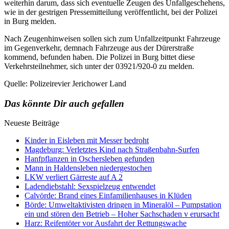
weiterhin darum, dass sich eventuelle Zeugen des Unfallgeschehens,
wie in der gestrigen Pressemitteilung veröffentlicht, bei der Polizei
in Burg melden.
Nach Zeugenhinweisen sollen sich zum Unfallzeitpunkt Fahrzeuge
im Gegenverkehr, demnach Fahrzeuge aus der Dürerstraße
kommend, befunden haben. Die Polizei in Burg bittet diese
Verkehrsteilnehmer, sich unter der 03921/920-0 zu melden.
Quelle: Polizeirevier Jerichower Land
Das könnte Dir auch gefallen
Neueste Beiträge
Kinder in Eisleben mit Messer bedroht
Magdeburg: Verletztes Kind nach Straßenbahn-Surfen
Hanfpflanzen in Oschersleben gefunden
Mann in Haldensleben niedergestochen
LKW verliert Gärreste auf A 2
Ladendiebstahl: Sexspielzeug entwendet
Calvörde: Brand eines Einfamilienhauses in Klüden
Börde: Umweltaktivisten dringen in Mineralöl – Pumpstation
ein und stören den Betrieb – Hoher Sachschaden v erursacht
Harz: Reifentöter vor Ausfahrt der Rettungswache