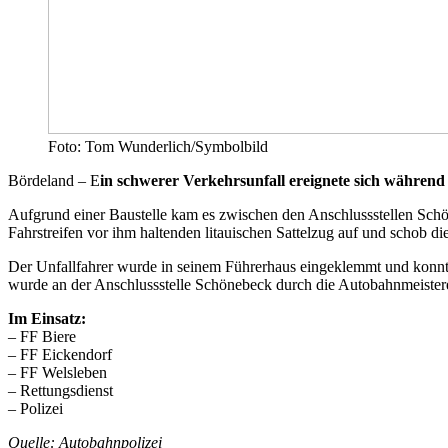
Foto: Tom Wunderlich/Symbolbild
Bördeland – E
in schwerer Verkehrsunfall ereignete sich während 
Aufgrund einer Baustelle kam es zwischen den Anschlussstellen Schöne
Fahrstreifen vor ihm haltenden litauischen Sattelzug auf und schob d
Der Unfallfahrer wurde in seinem Führerhaus eingeklemmt und konnte
wurde an der Anschlussstelle Schönebeck durch die Autobahnmeistere
Im Einsatz:
– FF Biere
– FF Eickendorf
– FF Welsleben
– Rettungsdienst
– Polizei
Quelle: Autobahnpolizei