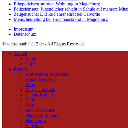
Elitepolizisten stürmen Wohnung in Magdeburg
Polizeieinsatz: Jugendlicher schießt in Schule auf mehrere Mits
Zeugensuche: E-Bike Fahrer stirbt bei Calvörde
Menschenrettung bei Hochhausbrand in Magdeburg
Impressum
Datenschutz
© sachsenanhalt112.de - All Rights Reserved.
Aktuell
Brand
Unfall
Region
Altmarkkreis Salzwedel
Anhalt-Bitterfeld
Börde
Burgenlandkreis
Dessau-Roßlau
Halle
Harz
Jerichower Land
Mansfeld-Südharz
Magdeburg
Saalekreis