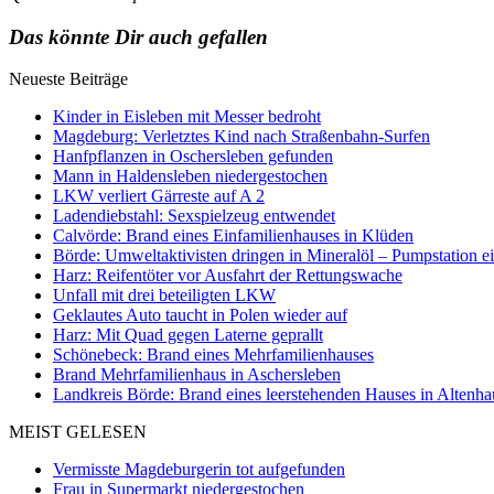
Das könnte Dir auch gefallen
Neueste Beiträge
Kinder in Eisleben mit Messer bedroht
Magdeburg: Verletztes Kind nach Straßenbahn-Surfen
Hanfpflanzen in Oschersleben gefunden
Mann in Haldensleben niedergestochen
LKW verliert Gärreste auf A 2
Ladendiebstahl: Sexspielzeug entwendet
Calvörde: Brand eines Einfamilienhauses in Klüden
Börde: Umweltaktivisten dringen in Mineralöl – Pumpstation e
Harz: Reifentöter vor Ausfahrt der Rettungswache
Unfall mit drei beteiligten LKW
Geklautes Auto taucht in Polen wieder auf
Harz: Mit Quad gegen Laterne geprallt
Schönebeck: Brand eines Mehrfamilienhauses
Brand Mehrfamilienhaus in Aschersleben
Landkreis Börde: Brand eines leerstehenden Hauses in Altenh
MEIST GELESEN
Vermisste Magdeburgerin tot aufgefunden
Frau in Supermarkt niedergestochen