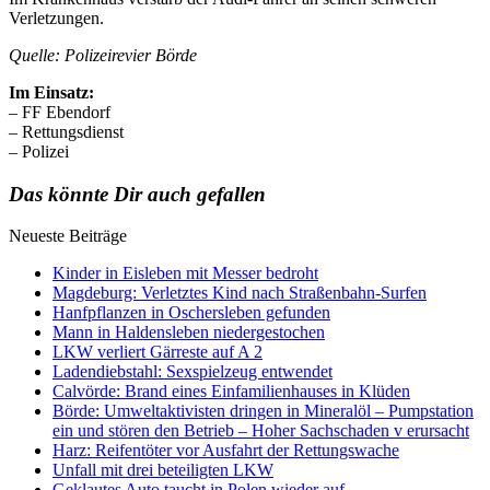
Verletzungen.
Quelle: Polizeirevier Börde
Im Einsatz:
– FF Ebendorf
– Rettungsdienst
– Polizei
Das könnte Dir auch gefallen
Neueste Beiträge
Kinder in Eisleben mit Messer bedroht
Magdeburg: Verletztes Kind nach Straßenbahn-Surfen
Hanfpflanzen in Oschersleben gefunden
Mann in Haldensleben niedergestochen
LKW verliert Gärreste auf A 2
Ladendiebstahl: Sexspielzeug entwendet
Calvörde: Brand eines Einfamilienhauses in Klüden
Börde: Umweltaktivisten dringen in Mineralöl – Pumpstation
ein und stören den Betrieb – Hoher Sachschaden v erursacht
Harz: Reifentöter vor Ausfahrt der Rettungswache
Unfall mit drei beteiligten LKW
Geklautes Auto taucht in Polen wieder auf