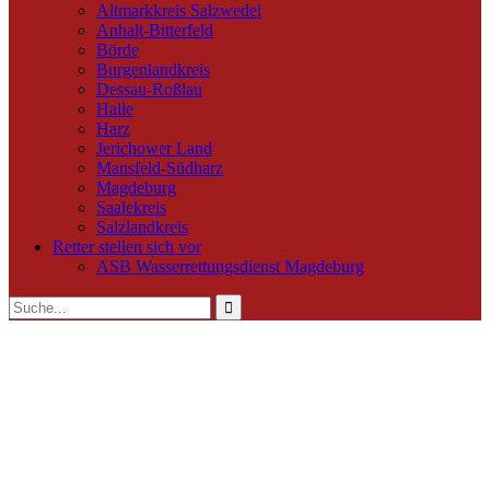
Altmarkkreis Salzwedel
Anhalt-Bitterfeld
Börde
Burgenlandkreis
Dessau-Roßlau
Halle
Harz
Jerichower Land
Mansfeld-Südharz
Magdeburg
Saalekreis
Salzlandkreis
Retter stellen sich vor
ASB Wasserrettungsdienst Magdeburg