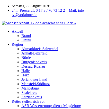
Samstag, 8. August 2026
24h- Presseruf: 0 17 3 / 76 73 12 2 – Mail: info-
tv@vodafone.de
SachsenAnhalt112.de -
Aktuell
Brand
Unfall
Region
Altmarkkreis Salzwedel
Anhalt-Bitterfeld
Börde
Burgenlandkreis
Dessau-Roßlau
Halle
Harz
Jerichower Land
Mansfeld-Südharz
Magdeburg
Saalekreis
Salzlandkreis
Retter stellen sich vor
ASB Wasserrettungsdienst Magdeburg