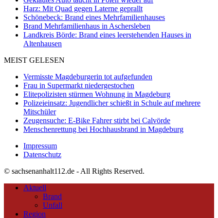
Harz: Mit Quad gegen Laterne geprallt
Schönebeck: Brand eines Mehrfamilienhauses
Brand Mehrfamilienhaus in Aschersleben
Landkreis Börde: Brand eines leerstehenden Hauses in
Altenhausen
MEIST GELESEN
Vermisste Magdeburgerin tot aufgefunden
Frau in Supermarkt niedergestochen
Elitepolizisten stürmen Wohnung in Magdeburg
Polizeieinsatz: Jugendlicher schießt in Schule auf mehrere
Mitschüler
Zeugensuche: E-Bike Fahrer stirbt bei Calvörde
Menschenrettung bei Hochhausbrand in Magdeburg
Impressum
Datenschutz
© sachsenanhalt112.de - All Rights Reserved.
Aktuell
Brand
Unfall
Region