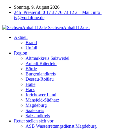
Sonntag, 9. August 2026
24h- Presseruf: 0 17 3 / 76 73 12 2 – Mail: info-
tv@vodafone.de
SachsenAnhalt112.de -
Aktuell
Brand
Unfall
Region
Altmarkkreis Salzwedel
Anhalt-Bitterfeld
Börde
Burgenlandkreis
Dessau-Roßlau
Halle
Harz
Jerichower Land
Mansfeld-Südharz
Magdeburg
Saalekreis
Salzlandkreis
Retter stellen sich vor
ASB Wasserrettungsdienst Magdeburg