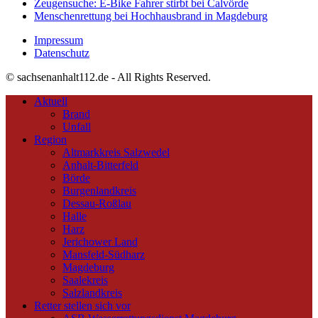
Zeugensuche: E-Bike Fahrer stirbt bei Calvörde
Menschenrettung bei Hochhausbrand in Magdeburg
Impressum
Datenschutz
© sachsenanhalt112.de - All Rights Reserved.
Aktuell
Brand
Unfall
Region
Altmarkkreis Salzwedel
Anhalt-Bitterfeld
Börde
Burgenlandkreis
Dessau-Roßlau
Halle
Harz
Jerichower Land
Mansfeld-Südharz
Magdeburg
Saalekreis
Salzlandkreis
Retter stellen sich vor