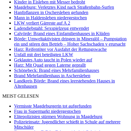
Kinder in Eisleben mit Messer bedroht
Magdeburg: Verletztes Kind nach Straßenbahn-Surfen
Hanfpflanzen in Oschersleben gefunden
Mann in Haldensleben niedergestochen
LKW verliert Gärreste auf A 2
Ladendiebstahl: Sexspielzeug entwendet
Calvörde: Brand eines Einfamilienhauses in Klüden
Börde: Umweltaktivisten dringen in Mineralöl – Pumpstation
ein und stören den Betrieb – Hoher Sachschaden v erursacht
Harz: Reifentöter vor Ausfahrt der Rettungswache
Unfall mit drei beteiligten LKW
Geklautes Auto taucht in Polen wieder auf
Harz: Mit Quad gegen Laterne geprallt
Schönebeck: Brand eines Mehrfamilienhauses
Brand Mehrfamilienhaus in Aschersleben
Landkreis Börde: Brand eines leerstehenden Hauses in
Altenhausen
MEIST GELESEN
Vermisste Magdeburgerin tot aufgefunden
Frau in Supermarkt niedergestochen
Elitepolizisten stürmen Wohnung in Magdeburg
Polizeieinsatz: Jugendlicher schießt in Schule auf mehrere
Mitschüler