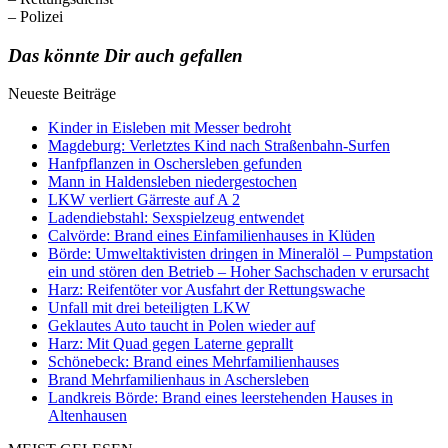
– Polizei
Das könnte Dir auch gefallen
Neueste Beiträge
Kinder in Eisleben mit Messer bedroht
Magdeburg: Verletztes Kind nach Straßenbahn-Surfen
Hanfpflanzen in Oschersleben gefunden
Mann in Haldensleben niedergestochen
LKW verliert Gärreste auf A 2
Ladendiebstahl: Sexspielzeug entwendet
Calvörde: Brand eines Einfamilienhauses in Klüden
Börde: Umweltaktivisten dringen in Mineralöl – Pumpstation
ein und stören den Betrieb – Hoher Sachschaden v erursacht
Harz: Reifentöter vor Ausfahrt der Rettungswache
Unfall mit drei beteiligten LKW
Geklautes Auto taucht in Polen wieder auf
Harz: Mit Quad gegen Laterne geprallt
Schönebeck: Brand eines Mehrfamilienhauses
Brand Mehrfamilienhaus in Aschersleben
Landkreis Börde: Brand eines leerstehenden Hauses in
Altenhausen