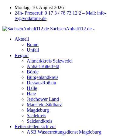
Montag, 10. August 2026
24h- Presseruf: 0 17 3 / 76 73 12 2 – Mail: info-
tv@vodafone.de
SachsenAnhalt112.de -
Aktuell
Brand
Unfall
Region
Altmarkkreis Salzwedel
Anhalt-Bitterfeld
Börde
Burgenlandkreis
Dessau-Roßlau
Halle
Harz
Jerichower Land
Mansfeld-Südharz
Magdeburg
Saalekreis
Salzlandkreis
Retter stellen sich vor
ASB Wasserrettungsdienst Magdeburg