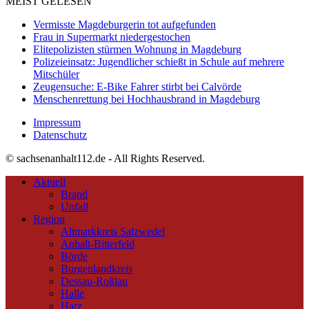
MEIST GELESEN
Vermisste Magdeburgerin tot aufgefunden
Frau in Supermarkt niedergestochen
Elitepolizisten stürmen Wohnung in Magdeburg
Polizeieinsatz: Jugendlicher schießt in Schule auf mehrere
Mitschüler
Zeugensuche: E-Bike Fahrer stirbt bei Calvörde
Menschenrettung bei Hochhausbrand in Magdeburg
Impressum
Datenschutz
© sachsenanhalt112.de - All Rights Reserved.
Aktuell
Brand
Unfall
Region
Altmarkkreis Salzwedel
Anhalt-Bitterfeld
Börde
Burgenlandkreis
Dessau-Roßlau
Halle
Harz