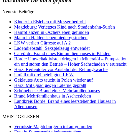
Das könnte Dir auch gefallen
Neueste Beiträge
Kinder in Eisleben mit Messer bedroht
Magdeburg: Verletztes Kind nach Straßenbahn-Surfen
Hanfpflanzen in Oschersleben gefunden
Mann in Haldensleben niedergestochen
LKW verliert Gärreste auf A 2
Ladendiebstahl: Sexspielzeug entwendet
Calvörde: Brand eines Einfamilienhauses in Klüden
Börde: Umweltaktivisten dringen in Mineralöl – Pumpstation
ein und stören den Betrieb – Hoher Sachschaden v erursacht
Harz: Reifentöter vor Ausfahrt der Rettungswache
Unfall mit drei beteiligten LKW
Geklautes Auto taucht in Polen wieder auf
Harz: Mit Quad gegen Laterne geprallt
Schönebeck: Brand eines Mehrfamilienhauses
Brand Mehrfamilienhaus in Aschersleben
Landkreis Börde: Brand eines leerstehenden Hauses in
Altenhausen
MEIST GELESEN
Vermisste Magdeburgerin tot aufgefunden
Frau in Supermarkt niedergestochen