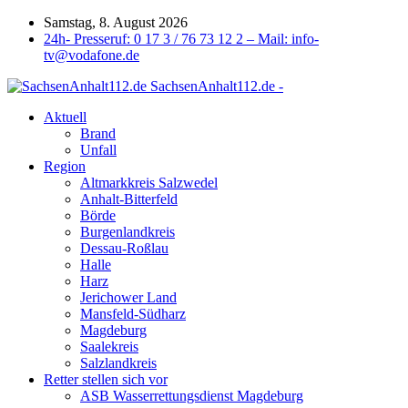
Samstag, 8. August 2026
24h- Presseruf: 0 17 3 / 76 73 12 2 – Mail: info-
tv@vodafone.de
SachsenAnhalt112.de -
Aktuell
Brand
Unfall
Region
Altmarkkreis Salzwedel
Anhalt-Bitterfeld
Börde
Burgenlandkreis
Dessau-Roßlau
Halle
Harz
Jerichower Land
Mansfeld-Südharz
Magdeburg
Saalekreis
Salzlandkreis
Retter stellen sich vor
ASB Wasserrettungsdienst Magdeburg