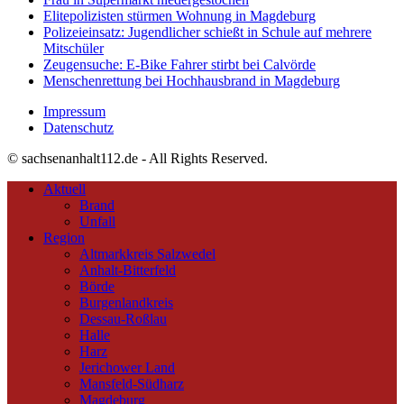
Elitepolizisten stürmen Wohnung in Magdeburg
Polizeieinsatz: Jugendlicher schießt in Schule auf mehrere
Mitschüler
Zeugensuche: E-Bike Fahrer stirbt bei Calvörde
Menschenrettung bei Hochhausbrand in Magdeburg
Impressum
Datenschutz
© sachsenanhalt112.de - All Rights Reserved.
Aktuell
Brand
Unfall
Region
Altmarkkreis Salzwedel
Anhalt-Bitterfeld
Börde
Burgenlandkreis
Dessau-Roßlau
Halle
Harz
Jerichower Land
Mansfeld-Südharz
Magdeburg