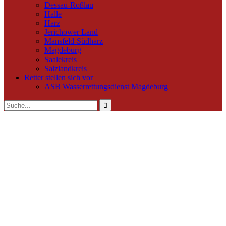
Dessau-Roßlau
Halle
Harz
Jerichower Land
Mansfeld-Südharz
Magdeburg
Saalekreis
Salzlandkreis
Retter stellen sich vor
ASB Wasserrettungsdienst Magdeburg