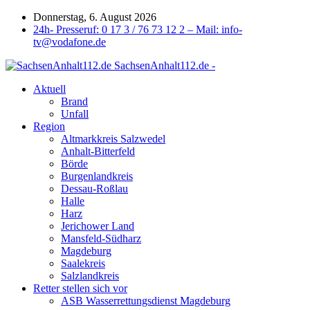
Donnerstag, 6. August 2026
24h- Presseruf: 0 17 3 / 76 73 12 2 – Mail: info-
tv@vodafone.de
SachsenAnhalt112.de -
Aktuell
Brand
Unfall
Region
Altmarkkreis Salzwedel
Anhalt-Bitterfeld
Börde
Burgenlandkreis
Dessau-Roßlau
Halle
Harz
Jerichower Land
Mansfeld-Südharz
Magdeburg
Saalekreis
Salzlandkreis
Retter stellen sich vor
ASB Wasserrettungsdienst Magdeburg