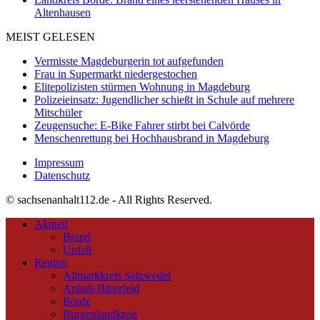
Altenhausen
MEIST GELESEN
Vermisste Magdeburgerin tot aufgefunden
Frau in Supermarkt niedergestochen
Elitepolizisten stürmen Wohnung in Magdeburg
Polizeieinsatz: Jugendlicher schießt in Schule auf mehrere
Mitschüler
Zeugensuche: E-Bike Fahrer stirbt bei Calvörde
Menschenrettung bei Hochhausbrand in Magdeburg
Impressum
Datenschutz
© sachsenanhalt112.de - All Rights Reserved.
Aktuell
Brand
Unfall
Region
Altmarkkreis Salzwedel
Anhalt-Bitterfeld
Börde
Burgenlandkreis