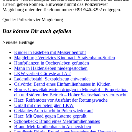
Täter/n geben können. Hinweise nimmt das Polizeirevier
Magdeburg unter der Telefonnummer 0391/546-3292 entgegen.
Quelle: Polizeirevier Magdeburg
Das könnte Dir auch gefallen
Neueste Beiträge
Kinder in Eisleben mit Messer bedroht
Magdeburg: Verletztes Kind nach Straßenbahn-Surfen
Hanfpflanzen in Oschersleben gefunden
Mann in Haldensleben niedergestochen
LKW verliert Gärreste auf A 2
Ladendiebstahl: Sexspielzeug entwendet
Calvörde: Brand eines Einfamilienhauses in Klüden
Börde: Umweltaktivisten dringen in Mineralöl – Pumpstation
ein und stören den Betrieb – Hoher Sachschaden v erursacht
Harz: Reifentöter vor Ausfahrt der Rettungswache
Unfall mit drei beteiligten LKW
Geklautes Auto taucht in Polen wieder auf
Harz: Mit Quad gegen Laterne geprallt
Schönebeck: Brand eines Mehrfamilienhauses
Brand Mehrfamilienhaus in Aschersleben
Landkreis Börde: Brand eines leerstehenden Hauses in