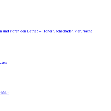
in und stören den Betrieb – Hoher Sachschaden v erursacht
ausen
chüler