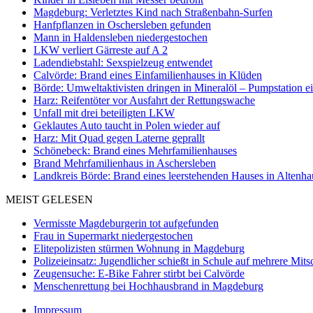
Magdeburg: Verletztes Kind nach Straßenbahn-Surfen
Hanfpflanzen in Oschersleben gefunden
Mann in Haldensleben niedergestochen
LKW verliert Gärreste auf A 2
Ladendiebstahl: Sexspielzeug entwendet
Calvörde: Brand eines Einfamilienhauses in Klüden
Börde: Umweltaktivisten dringen in Mineralöl – Pumpstation e
Harz: Reifentöter vor Ausfahrt der Rettungswache
Unfall mit drei beteiligten LKW
Geklautes Auto taucht in Polen wieder auf
Harz: Mit Quad gegen Laterne geprallt
Schönebeck: Brand eines Mehrfamilienhauses
Brand Mehrfamilienhaus in Aschersleben
Landkreis Börde: Brand eines leerstehenden Hauses in Altenh
MEIST GELESEN
Vermisste Magdeburgerin tot aufgefunden
Frau in Supermarkt niedergestochen
Elitepolizisten stürmen Wohnung in Magdeburg
Polizeieinsatz: Jugendlicher schießt in Schule auf mehrere Mits
Zeugensuche: E-Bike Fahrer stirbt bei Calvörde
Menschenrettung bei Hochhausbrand in Magdeburg
Impressum