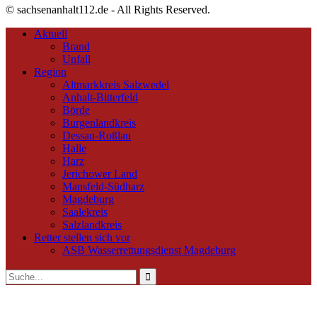
© sachsenanhalt112.de - All Rights Reserved.
Aktuell
Brand
Unfall
Region
Altmarkkreis Salzwedel
Anhalt-Bitterfeld
Börde
Burgenlandkreis
Dessau-Roßlau
Halle
Harz
Jerichower Land
Mansfeld-Südharz
Magdeburg
Saalekreis
Salzlandkreis
Retter stellen sich vor
ASB Wasserrettungsdienst Magdeburg