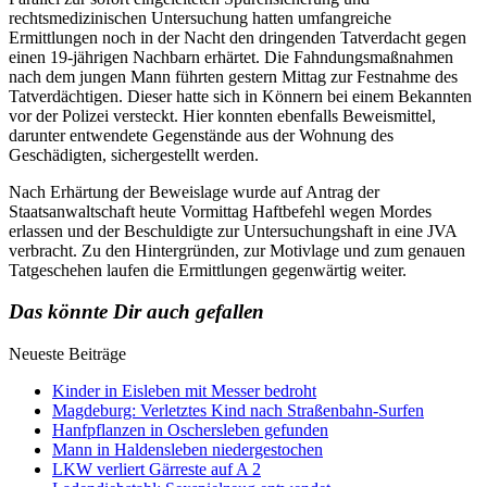
rechtsmedizinischen Untersuchung hatten umfangreiche
Ermittlungen noch in der Nacht den dringenden Tatverdacht gegen
einen 19-jährigen Nachbarn erhärtet. Die Fahndungsmaßnahmen
nach dem jungen Mann führten gestern Mittag zur Festnahme des
Tatverdächtigen. Dieser hatte sich in Könnern bei einem Bekannten
vor der Polizei versteckt. Hier konnten ebenfalls Beweismittel,
darunter entwendete Gegenstände aus der Wohnung des
Geschädigten, sichergestellt werden.
Nach Erhärtung der Beweislage wurde auf Antrag der
Staatsanwaltschaft heute Vormittag Haftbefehl wegen Mordes
erlassen und der Beschuldigte zur Untersuchungshaft in eine JVA
verbracht. Zu den Hintergründen, zur Motivlage und zum genauen
Tatgeschehen laufen die Ermittlungen gegenwärtig weiter.
Das könnte Dir auch gefallen
Neueste Beiträge
Kinder in Eisleben mit Messer bedroht
Magdeburg: Verletztes Kind nach Straßenbahn-Surfen
Hanfpflanzen in Oschersleben gefunden
Mann in Haldensleben niedergestochen
LKW verliert Gärreste auf A 2