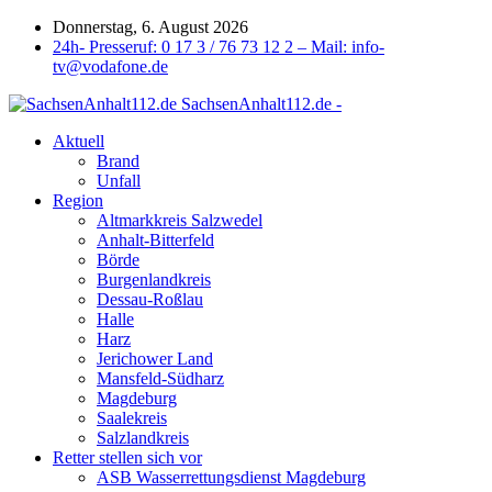
Donnerstag, 6. August 2026
24h- Presseruf: 0 17 3 / 76 73 12 2 – Mail: info-
tv@vodafone.de
SachsenAnhalt112.de -
Aktuell
Brand
Unfall
Region
Altmarkkreis Salzwedel
Anhalt-Bitterfeld
Börde
Burgenlandkreis
Dessau-Roßlau
Halle
Harz
Jerichower Land
Mansfeld-Südharz
Magdeburg
Saalekreis
Salzlandkreis
Retter stellen sich vor
ASB Wasserrettungsdienst Magdeburg