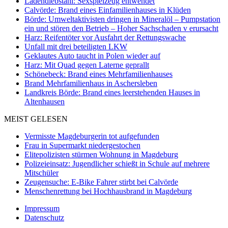
Ladendiebstahl: Sexspielzeug entwendet
Calvörde: Brand eines Einfamilienhauses in Klüden
Börde: Umweltaktivisten dringen in Mineralöl – Pumpstation
ein und stören den Betrieb – Hoher Sachschaden v erursacht
Harz: Reifentöter vor Ausfahrt der Rettungswache
Unfall mit drei beteiligten LKW
Geklautes Auto taucht in Polen wieder auf
Harz: Mit Quad gegen Laterne geprallt
Schönebeck: Brand eines Mehrfamilienhauses
Brand Mehrfamilienhaus in Aschersleben
Landkreis Börde: Brand eines leerstehenden Hauses in
Altenhausen
MEIST GELESEN
Vermisste Magdeburgerin tot aufgefunden
Frau in Supermarkt niedergestochen
Elitepolizisten stürmen Wohnung in Magdeburg
Polizeieinsatz: Jugendlicher schießt in Schule auf mehrere
Mitschüler
Zeugensuche: E-Bike Fahrer stirbt bei Calvörde
Menschenrettung bei Hochhausbrand in Magdeburg
Impressum
Datenschutz